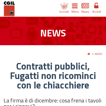
Iscriviti
Menu
News
Accedi
NEWS
NEWS
Contratti pubblici,
Fugatti non ricominci
con le chiacchiere
La firma è di dicembre: cosa frena i tavoli
per i rinnovi?