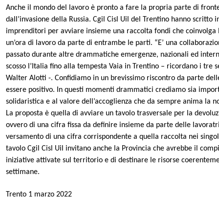
Anche il mondo del lavoro è pronto a fare la propria parte di fron
dall’invasione della Russia. Cgil Cisl Uil del Trentino hanno scritto 
imprenditori per avviare insieme una raccolta fondi che coinvolga 
un’ora di lavoro da parte di e
ntrambe le parti
. “
E’ una collaborazi
passato durante altre drammatiche emergenze, nazionali ed intern
scosso l’Italia fino
alla tempesta Vaia in Trentino – ricordano i tre s
Walter Alotti -. Confidiamo in un brevissimo riscontro da parte de
essere positivo. In questi momenti drammatici crediamo sia impor
solidaristica e al valore dell’accoglienza che da sempre anima la n
La proposta è quella di avviare un tavolo
trasversale per
la devoluz
ovvero di una cifra fissa da definire insieme da parte delle lavoratri
versamento di una cifra corrispondente a quella raccolta nei singol
tavolo Cgil Cisl Uil invitano anche la Provincia che avrebbe il comp
iniziative attivate sul territorio e di destinare le risorse coerent
settimane.
T
rento 1 marzo 2022