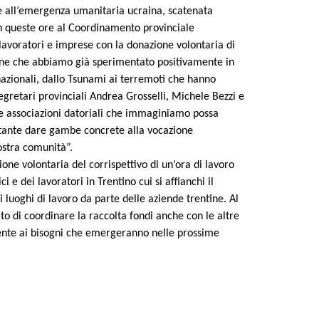
te all’emergenza umanitaria ucraina, scatenata
in queste ore al
C
oordinamento provinciale
lavoratori e imprese con la donazione volontaria di
one che abbiamo già sperimentato positivamente in
azionali, dallo Tsunami
ai terremoti che hanno
egretari provinciali Andrea Grosselli, Michele Bezzi e
lle associazioni datoriali che immaginiamo possa
tante dare gambe concrete alla vocazione
ostra comunità”.
ione volontaria del corrispettivo di un’ora di lavoro
ci e dei lavoratori in Trentino cui si affianchi
il
i luoghi di lavoro da parte delle aziende trentine.
Al
ito di coordinare la raccolta fondi anche con le altre
emente ai bisogni che emergeranno nelle prossime