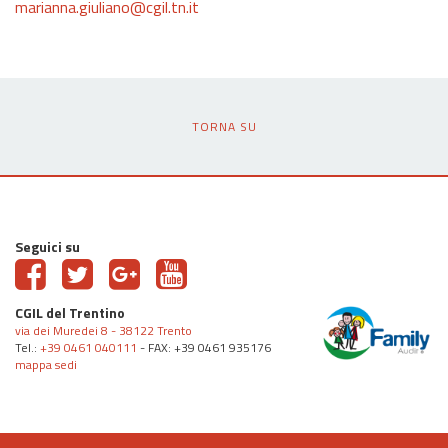
marianna.giuliano@cgil.tn.it
TORNA SU
Seguici su
CGIL del Trentino
via dei Muredei 8 - 38122 Trento
Tel.:
+39 0461 040111
- FAX: +39 0461 935176
mappa sedi