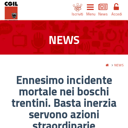
Iscriviti
Menu
News
Accedi
NEWS
NEWS
Ennesimo incidente
mortale nei boschi
trentini. Basta inerzia
servono azioni
straordinarie