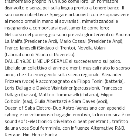
trasformarlo proprio in un lupo come loro, un formatore
disinvolto e senza peli sulla lingua pronto a tenere banco. Il
suo nuovo obiettivo? Spiegare ai buonisti come sopravvivere
al mondo ormai in mano ai sovranisti, mimetizzandosi e
insegnando a comportarsi esattamente come loro;
Nel corso del pomeriggio sono previsti gli interventi di Andrea
La Malfa (Presidente Arci), Mario Cossali (Presidente Anpi),
Franco Ianeselli (Sindaco di Trento), Novella Volani
(Laboratorio di Storia di Rovereto).
DALLE 19:30 LINE UP SERALE si succederanno sul palco:
Libellule un collettivo di anime e menti musicali nato lo scorso
anno, che sta emergendo sulla scena regionale. Alexander
Frizzera (voce) è accompagnato da Filippo Tonini (batteria),
Loris Dallago e Davide Visintainer (percussioni), Francesco
Dallago (basso), Matteo Tommaselli (chitarra), Filippo
Corbolini (sax), Giulia Albertazzi e Sara Daves (voci);
Queen of Saba Elettro-Duo Astro-Veneziano con appendici
cyborg e un voluminoso bagaglio emotivo, la loro musica è un
sound soft-elettronico crivellato di beat penetranti, trafitto
da una voce Soul femminile, con influenze Alternative R&B,
Reggae, Hip-Hop e Funky.