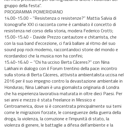
gruppo della festa".
PROGRAMMA POMERIDIANO
14.00-15.00 - "Resistenza o resistenze?" Mattia Salvia di
Iconografie XXI ci racconta come è cambiato il concetto di
resistenza nel corso della storia, modera Federico Crotti;
15.00-15.40 - Davide Prezzo cantautore e chitarrista, che
con la sua band d'eccezione, ci farà ballare al ritmo del suo
sound pop rock moderno, raccontandoci storie del mondo e
ricordandoci che la musica non ha confini;
15.40-16.40 – "Chi ha ucciso Berta Càceres?" con Nina
Lakhani in dialogo con il Forum trentino della pace: incontro
sulla storia di Berta Càceres, attivista ambientalista uccisa nel
2016 per il suo impegno contro la devastazione ambientale in
Honduras; Nina Lakhani è una giornalista originaria di Londra
che ha esperienza lavorativa maturata in oltre dieci Paesi. Per
sei anni e mezzo è stata freelance in Messico e
Centroamerica, dove si è concentrata principalmente sui temi
come le migrazioni forzate, le conseguenze della guerra della
droga, la violenza, la corruzione e l’impunità di stato, la
violenza di genere, le battaglie a difesa dell’ambiente e la