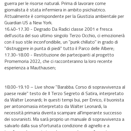
guerra per le risorse naturali. Prima di lavorare come
giornalista è stata infermiera in ambito psichiatrico.
Attualmente è corrispondente per la Giustizia ambientale per
Guardian US a New York.
16.40-17.30 - Degrado Da Radici classe 2001 e fresca
dell'uscita del suo ultimo singolo Terzo Occhio, ci emozionerà
con il suo stile inconfondibile, un "punk chillato" in grado di
"distruggere in punta di piedi" tutto il Parco delle Albere;
17.30-18.00 - Restituzione dei partecipanti al progetto
Promemoria 2022, che ci racconteranno la loro recente
esperienza a Mauthausen;
18.00-19.10 – Live show "Barabba. Corso di sopravvivenza al
paese reale" testo de Il Terzo Segreto di Satira, interpretato
da Walter Leonardi; In questi tempi bui, per Enrico, il buonista
per antonomasia interpretato da Walter Leonardi, la
necessità primaria diventa scampare all'imperante successo
dei sovranisti. Ma sarà proprio un manuale di sopravvivenza a
salvarlo dalla sua sfortunata condizione di agnello e a