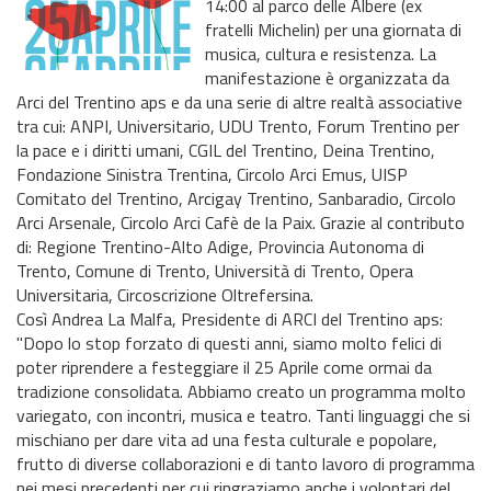
14:00 al parco delle Albere (ex
fratelli Michelin) per una giornata di
musica, cultura e resistenza. La
manifestazione è organizzata da
Arci del Trentino aps e da una serie di altre realtà associative
tra cui: ANPI, Universitario, UDU Trento, Forum Trentino per
la pace e i diritti umani, CGIL del Trentino, Deina Trentino,
Fondazione Sinistra Trentina, Circolo Arci Emus, UISP
Comitato del Trentino, Arcigay Trentino, Sanbaradio, Circolo
Arci Arsenale, Circolo Arci Cafè de la Paix. Grazie al contributo
di: Regione Trentino-Alto Adige, Provincia Autonoma di
Trento, Comune di Trento, Università di Trento, Opera
Universitaria, Circoscrizione Oltrefersina.
Così Andrea La Malfa, Presidente di ARCI del Trentino aps:
"Dopo lo stop forzato di questi anni, siamo molto felici di
poter riprendere a festeggiare il 25 Aprile come ormai da
tradizione consolidata. Abbiamo creato un programma molto
variegato, con incontri, musica e teatro. Tanti linguaggi che si
mischiano per dare vita ad una festa culturale e popolare,
frutto di diverse collaborazioni e di tanto lavoro di programma
nei mesi precedenti per cui ringraziamo anche i volontari del