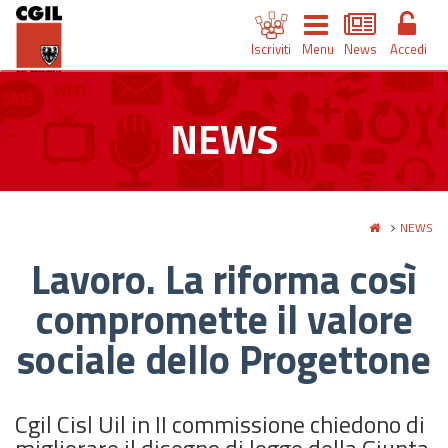
Iscriviti
Menu
News
Accedi
NEWS
NEWS
Lavoro. La riforma così
compromette il valore
sociale dello Progettone
Cgil Cisl Uil in II commissione chiedono di
migliorare il disegno di legge della Giunta