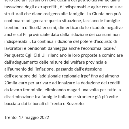
vero che arriveranno i nove decimi del gettito derivante dalla
tassazione degli extraprofitti, è indispensabile agire con misure
strutturali che diano ossigeno alle famiglie. La Giunta non può
continuare ad ignorare questa situazione, lasciano le famiglie
trentine in difficoltà enormi, dimenticando le ricadute negative
anche sul Pil provinciale dato dalla riduzione dei consumi non
indispensabili. La continua riduzione del potere d’acquisto di
lavoratori e pensionati danneggia anche l’economia locale.”
Per questo Cgil Cisl Uil rilanciano le loro proposte a cominciare
dall’adeguamento delle misure del welfare provinciale
all’aumento dell’inflazione, passando dall’estensione
dell’esenzione dell’addizionale regionale Irpef fino ad almeno
20mila euro per arrivare ad innalzare la deduzione dei redditi
da lavoro femminile, eliminando magari una volta per tutte la
discriminazione tra famiglie italiane e straniere già più volte
bocciata dai tribunali di Trento e Rovereto.
Trento, 17 maggio 2022