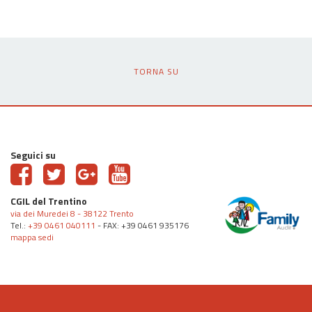
TORNA SU
Seguici su
CGIL del Trentino
via dei Muredei 8 - 38122 Trento
Tel.:
+39 0461 040111
- FAX: +39 0461 935176
mappa sedi