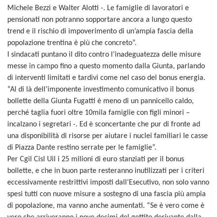
Michele Bezzi e Walter Alotti -. Le famiglie di lavoratori e
pensionati non potranno sopportare ancora a lungo questo
trend e il rischio di impoverimento di un’ampia fascia della
popolazione trentina è più che concreto”.
I sindacati puntano il dito contro l’inadeguatezza delle misure
messe in campo fino a questo momento dalla Giunta, parlando
di interventi limitati e tardivi come nel caso del bonus energia.
“Al di là dell’imponente investimento comunicativo il bonus
bollette della Giunta Fugatti è meno di un pannicello caldo,
perché taglia fuori oltre 10mila famiglie con figli minori –
incalzano i segretari -. Ed è sconcertante che pur di fronte ad
una disponibilità di risorse per aiutare i nuclei familiari le casse
di Piazza Dante restino serrate per le famiglie”.
Per Cgil Cisl Uil i 25 milioni di euro stanziati per il bonus
bollette, e che in buon parte resteranno inutilizzati per i criteri
eccessivamente restrittivi imposti dall’Esecutivo, non solo vanno
spesi tutti con nuove misure a sostegno di una fascia più ampia
di popolazione, ma vanno anche aumentati. “Se è vero come è