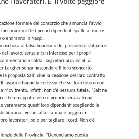
no i lavoratori. E’ il volto peggiore
icazione formale del consorzio che annuncia l’avvio
a Innsbruck mette i propri dipendenti
spalle al muro
:
o
o andranno in Naspi.
a maschera di falso buonismo del presidente Dalpalù e
o del lavoro, senza alcun interesse per i propri
 commentano a caldo i segretari provinciali di
er Largher senza nascondere il loro sconcerto.
e la proposta Sait, cioè la cessione del loro contratto
di lavoro e hanno la certezza che sul loro futuro non
o a Movitrento,
infatti,
non c’è nessuna tutela. “
Sait ne
ro che un appalto vero e proprio senza alcuna
lare veramente questi loro dipendenti scegliendo la
 dichiarano i vertici alla stampa e peggio in
ro lavoratori, solo per tagliare i costi. Non c’è
silenzio della Provincia. “Denunciamo questa