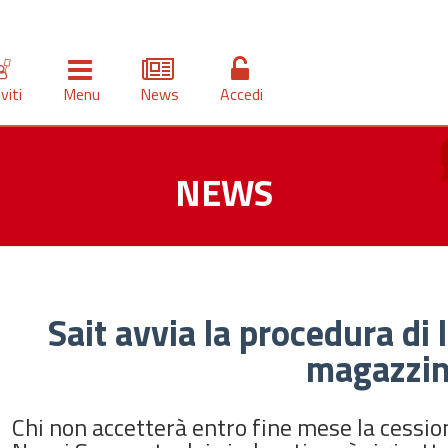
iviti
Menu
News
Accedi
NEWS
Sait avvia la procedura di
magazzin
Chi non accetterà entro fine mese la cessio