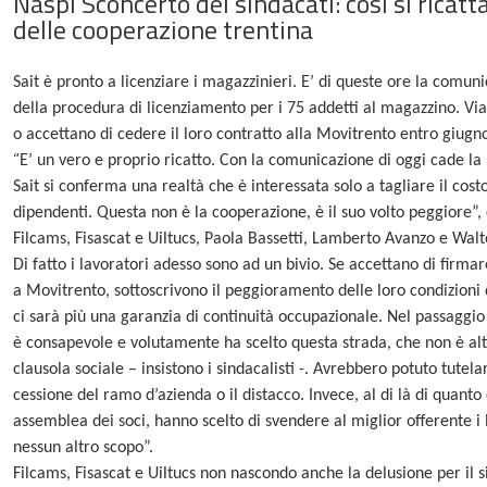
Naspi Sconcerto dei sindacati: così si ricatta
delle cooperazione trentina
Sait è pronto a licenziare i magazzinieri. E’ di queste ore la comun
della procedura di licenziamento per i 75 addetti al magazzino. Vi
o accettano di cedere il loro contratto alla Movitrento
entro giugn
“
E’ un vero e proprio ricatto. Con la comunicazione di oggi cade l
Sait si conferma una realtà che è interessata solo a tagliare il cost
dipendenti. Questa non è la cooperazione, è il suo volto peggiore”,
Filcams, Fisascat e Uiltucs, Paola Bassetti, Lamberto Avanzo e Walt
Di fatto i lavoratori adesso sono ad un bivio. Se accettano di firmar
a Movitrento, sottoscrivono il peggioramento delle loro condizioni 
ci sarà più una garanzia di continuità occupazionale. Nel passaggi
è consapevole e volutamente ha scelto questa strada, che non è alt
clausola sociale – insistono i sindacalisti -. Avrebbero potuto tute
cessione del ramo d’azienda o il distacco. Invece, al di là di quanto
assemblea dei soci, hanno scelto di svendere al miglior offerente i lo
nessun altro scopo”.
F
ilcams, Fisascat e Uiltucs non nascondo anche la delusione per il 