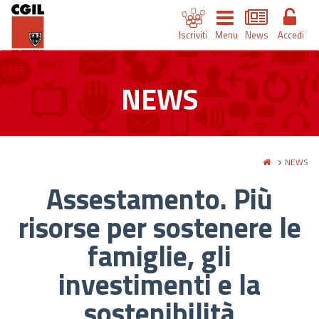
Iscriviti
Menu
News
Accedi
NEWS
NEWS
Assestamento. Più
risorse per sostenere le
famiglie, gli
investimenti e la
sostenibilità