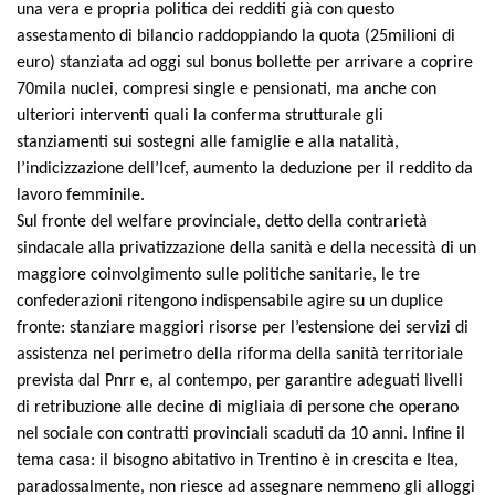
una vera e propria politica dei redditi già con questo
assestamento di bilancio raddoppiando la quota (25milioni di
euro) stanziata ad oggi sul bonus bollette per arrivare a coprire
70mila nuclei, compresi single e pensionati, ma anche con
ulteriori interventi quali la conferma strutturale gli
stanziamenti sui sostegni alle famiglie e alla natalità,
l’indicizzazione dell’Icef, aumento la deduzione per il reddito da
lavoro femminile.
Sul fronte del welfare provinciale, detto della contrarietà
sindacale alla privatizzazione della sanità e della necessità di un
maggiore coinvolgimento sulle politiche sanitarie, le tre
confederazioni ritengono indispensabile agire su un duplice
fronte: stanziare maggiori risorse per l’estensione dei servizi di
assistenza nel perimetro della riforma della sanità territoriale
prevista dal Pnrr e, al contempo, per garantire adeguati livelli
di retribuzione alle decine di migliaia di persone che operano
nel sociale con contratti provinciali scaduti da 10 anni. Infine il
tema casa: il bisogno abitativo in Trentino è in crescita e Itea,
paradossalmente, non riesce ad assegnare nemmeno gli alloggi