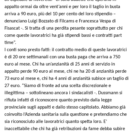
appalto ormai da oltre vent’anni e per loro il taglio in busta
arriva a 90 euro, più del 10 per cento del loro stipendio –
denunciano Luigi Bozzato di Filcams e Francesca Vespa di
Fisascat -. Si tratta di una perdita pesante soprattutto per chi
come queste lavoratrici ha già stipendi bassi e contratti part
time”.
I conti sono presto fatti: il contratto medio di queste lavoratrici
è di 20 ore settimanali con una busta paga che arriva a 750
euro al mese. Chi ha un’anzianità di 25 anni di servizio in
appalto perde 90 euro al mese, chi ne ha 20 di anzianità perde
73 euro al mese e, chi ha 4 anni di anzianità subisce un taglio di
27 euro. “Siamo di fronte ad una scelta discrezionale e
illegittima – sottolineano ancora i sindacalisti -. Dussmann si
rifiuta infatti di riconoscere quanto previsto dalla legge
provinciale sugli appalti e dallo stesso capitolato. Abbiamo già
coinvolto l’Azienda sanitaria sulla questione e pretendiamo che
sia riconosciuto alle lavoratrici quanto spetta loro. E’
inaccettabile che chi ha già retribuzioni da fame debba subire