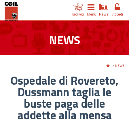
Iscriviti
Menu
News
Accedi
NEWS
NEWS
Ospedale di Rovereto,
Dussmann taglia le
buste paga delle
addette alla mensa