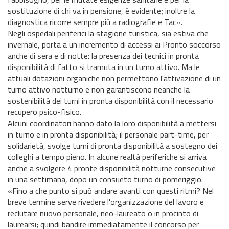
sostituzione di chi va in pensione, è evidente; inoltre la
diagnostica ricorre sempre più a radiografie e Tac».
Negli ospedali periferici la stagione turistica, sia estiva che
invernale, porta a un incremento di accessi ai Pronto soccorso
anche di sera e di notte: la presenza dei tecnici in pronta
disponibilità di fatto si tramuta in un turno attivo. Ma le
attuali dotazioni organiche non permettono l'attivazione di un
turno attivo notturno e non garantiscono neanche la
sostenibilità dei turni in pronta disponibilità con il necessario
recupero psico-fisico.
Alcuni coordinatori hanno dato la loro disponibilità a mettersi
in turno e in pronta disponibilità; il personale part-time, per
solidarietà, svolge turni di pronta disponibilità a sostegno dei
colleghi a tempo pieno. In alcune realtà periferiche si arriva
anche a svolgere 4 pronte disponibilità notturne consecutive
in una settimana, dopo un consueto turno di pomeriggio.
«Fino a che punto si può andare avanti con questi ritmi? Nel
breve termine serve rivedere l'organizzazione del lavoro e
reclutare nuovo personale, neo-laureato o in procinto di
laurearsi; quindi bandire immediatamente il concorso per