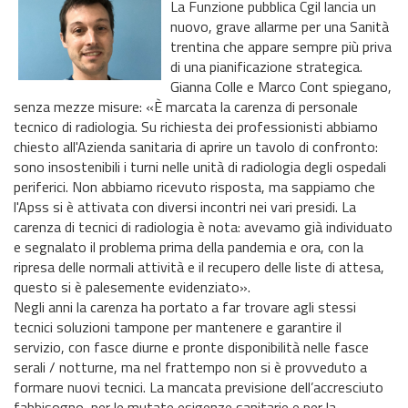
La Funzione pubblica Cgil lancia un
nuovo, grave allarme per una Sanità
trentina che appare sempre più priva
di una pianificazione strategica.
Gianna Colle e Marco Cont spiegano,
senza mezze misure: «È marcata la carenza di personale
tecnico di radiologia. Su richiesta dei professionisti abbiamo
chiesto all'Azienda sanitaria di aprire un tavolo di confronto:
sono insostenibili i turni nelle unità di radiologia degli ospedali
periferici. Non abbiamo ricevuto risposta, ma sappiamo che
l'Apss si è attivata con diversi incontri nei vari presidi. La
carenza di tecnici di radiologia è nota: avevamo già individuato
e segnalato il problema prima della pandemia e ora, con la
ripresa delle normali attività e il recupero delle liste di attesa,
questo si è palesemente evidenziato».
Negli anni la carenza ha portato a far trovare agli stessi
tecnici soluzioni tampone per mantenere e garantire il
servizio, con fasce diurne e pronte disponibilità nelle fasce
serali / notturne, ma nel frattempo non si è provveduto a
formare nuovi tecnici. La mancata previsione dell’accresciuto
fabbisogno, per le mutate esigenze sanitarie e per la