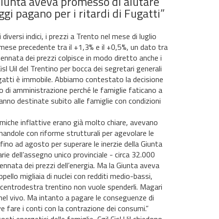
Giunta aveva promesso di aiutare
gi pagano per i ritardi di Fugatti”
iversi indici, i prezzi a Trento nel mese di luglio
 mese precedente tra il +1,3% e il +0,5%, un dato tra
’impennata dei prezzi colpisce in modo diretto anche i
sl Uil del Trentino per bocca dei segretari generali
ugatti è immobile. Abbiamo contestato la decisione
zo di amministrazione perché le famiglie faticano a
 vanno destinate subito alle famiglie con condizioni
amiche inflattive erano già molto chiare, avevano
andole con riforme strutturali per agevolare le
fino ad agosto per superare le inerzie della Giunta
iarie dell’assegno unico provinciale - circa 32.000
mpennata dei prezzi dell’energia. Ma la Giunta aveva
ello migliaia di nuclei con redditi medio-bassi,
il centrodestra trentino non vuole spenderli. Magari
 nel vivo. Ma intanto a pagare le conseguenze di
ve fare i conti con la contrazione dei consumi.”