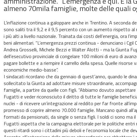
amministrazione. “L’emergenza è qui. E la 
almeno 70mila famiglie, molte delle quali og
L’inflazione continua a galoppare anche in Trentino. A seconda dei d
sono saliti tra il 9,2 e il 9,5 percento con un aumento rispetto al
i più alti a livello nazionale. Trainata dai costi dell’energia, ora l
beni alimentari. “L’emergenza prezzi continua - denunciano i Cgil Ci
Andrea Grosselli, Michele Bezzi e Walter Alotti - ma la Giunta F
dell’esecutivo provinciale di congelare 100 milioni di euro di avan
pagare bollette e a riempire il carrello della spesa. Quelle risorse
economiche medio-basse”.
I sindacati ricordano che da gennaio di quest’anno, quando le din
sollecitato la Giunta ad adottare misure straordinarie, accompagn
famiglie, a partire da quelle con figli. “Abbiamo dovuto aspettare 
Fugatti e veder riconosciuto il diritto di tutte le famiglie benefic
nuclei - di ricevere un’integrazione al reddito per far fronte all’i
promesso di coprire almeno 70.000 famiglie. Mancano quindi all’app
formati da pensionati, da single o senza figli. I soldi ci sono ma 
Fugatti aspetta che la campagna elettorale per le politiche entri
questi ritardi sono i cittadini più deboli e l’economia locale che de