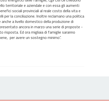
sti energetici delle famiglie, Cgil Cisl Uil chiedono
ello territoriale e aziendale e con essa gli aumenti
benefici sociali provinciali al reale costo della vita e
li per la conciliazione. Inoltre reclamano una politica
 anche a livello domestico della produzione di
presentato ancora in marzo una serie di proposte -
o risposta. Ed ora migliaia di famiglie saranno
 bene, per avere un sostegno minimo”.