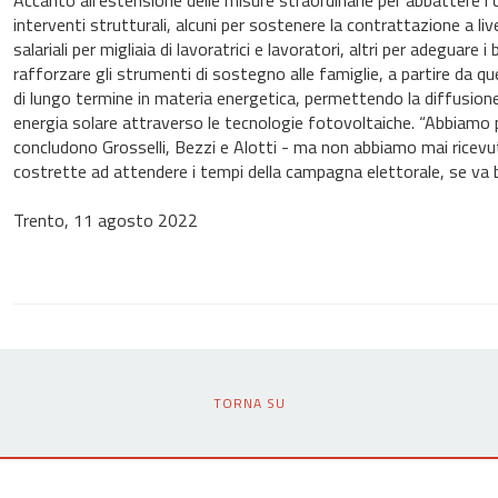
Accanto all’estensione delle misure straordinarie per abbattere i co
interventi strutturali, alcuni per sostenere la contrattazione a liv
salariali per migliaia di lavoratrici e lavoratori, altri per adeguare i 
rafforzare gli strumenti di sostegno alle famiglie, a partire da quel
di lungo termine in materia energetica, permettendo la diffusione
energia solare attraverso le tecnologie fotovoltaiche. “Abbiamo 
concludono Grosselli, Bezzi e Alotti - ma non abbiamo mai ricevut
costrette ad attendere i tempi della campagna elettorale, se va
Trento, 11 agosto 2022
TORNA SU