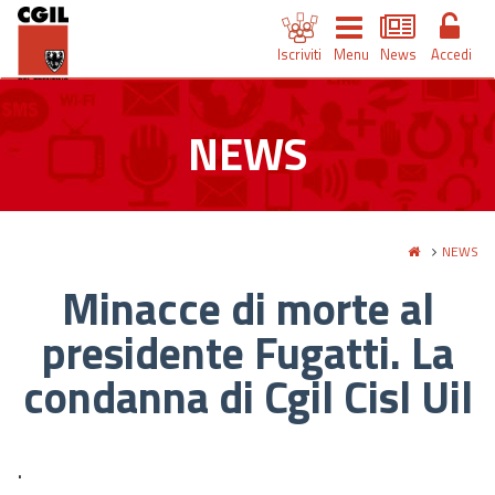
Iscriviti
Menu
News
Accedi
NEWS
NEWS
Minacce di morte al
presidente Fugatti. La
condanna di Cgil Cisl Uil
.