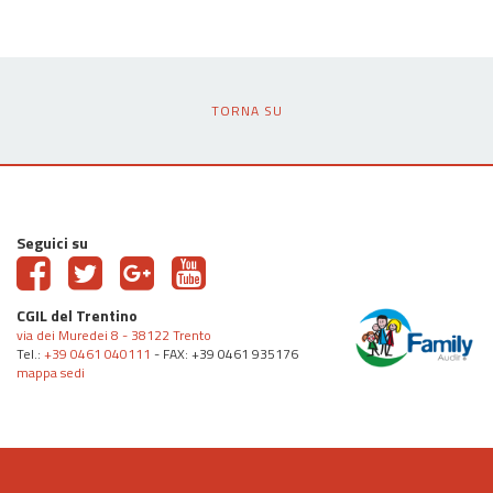
TORNA SU
Seguici su
CGIL del Trentino
via dei Muredei 8 - 38122 Trento
Tel.:
+39 0461 040111
- FAX: +39 0461 935176
mappa sedi