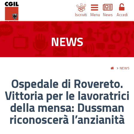
Iscriviti
Menu
News
Accedi
NEWS
NEWS
Ospedale di Rovereto.
Vittoria per le lavoratrici
della mensa: Dussman
riconoscerà l’anzianità