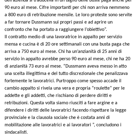
dell’azienda si traduceva in un taglio delle buste paga anche per
90 euro al mese. Cifre importanti per chi non arriva nemmeno
a 800 euro di retribuzione mensile. Le loro proteste sono servite
a far tornare Dussmann sui propri passi e ad aprire un
confronto che ha portato a raggiungere l’obiettivo”.
Il
contratto medio di
una lavoratrice in appalto per servizio
mensa e cucina
è di 20 ore settimanali con una busta paga che
arriva a 750 euro al mese. Chi ha un’anzianità di 25 anni di
servizio in appalto
avrebbe perso
90 euro al mese, chi ne ha 20
di anzianità 73 euro al mese. “
Dussmann aveva messo in atto
una scelta illegittima e del tutto discrezionale che penalizzava
fortemente le lavoratrici. Purtroppo come spesso accade il
cambio appalto si rivela una vera e propria “roulette” per le
addette e gli addetti, che rischiano di perdere diritti e
retribuzioni. Questa volta siamo riusciti a fare argine e a
difendere i diritti delle lavoratrici facendo rispettare la legge
provinciale e la clausola sociale che è costata anni di
mobilitazione alle lavoratrici e ai lavoratori ”, concludono i
sindacalisti.