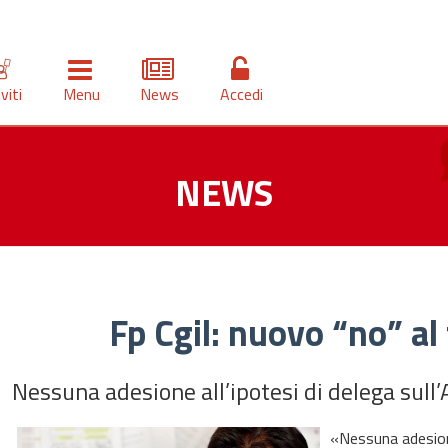
iviti
Menu
News
Accedi
NEWS
Fp Cgil: nuovo “no” al 
Nessuna adesione all’ipotesi di delega sull’
«Nessuna adesione 