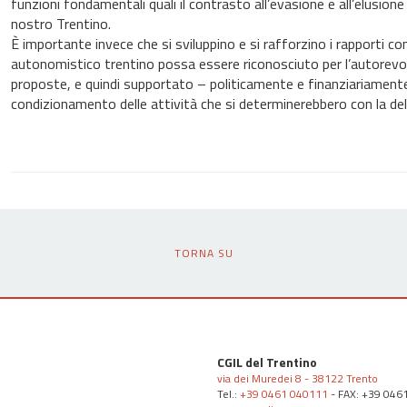
funzioni fondamentali quali il contrasto all’evasione e all’elusio
nostro Trentino.
È importante invece che si sviluppino e si rafforzino i rapporti co
autonomistico trentino possa essere riconosciuto per l’autorevolez
proposte, e quindi supportato – politicamente e finanziariamente - n
condizionamento delle attività che si determinerebbero con la 
TORNA SU
CGIL del Trentino
via dei Muredei 8 - 38122 Trento
Tel.:
+39 0461 040111
- FAX: +39 046