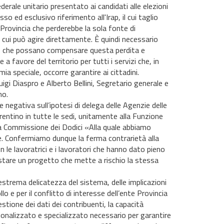
rale unitario presentato ai candidati alle elezioni
so ed esclusivo riferimento all'Irap, il cui taglio
 Provincia che perderebbe la sola fonte di
cui può agire direttamente. È quindi necessario
re che possano compensare questa perdita e
e a favore del territorio per tutti i servizi che, in
ia speciale, occorre garantire ai cittadini.
Luigi Diaspro e Alberto Bellini, Segretario generale e
no.
egativa sull’ipotesi di delega delle Agenzie delle
rentino in tutte le sedi, unitamente alla Funzione
la Commissione dei Dodici «Alla quale abbiamo
e. Confermiamo dunque la ferma contrarietà alla
n le lavoratrici e i lavoratori che hanno dato pieno
stare un progetto che mette a rischio la stessa
strema delicatezza del sistema, delle implicazioni
llo e per il conflitto di interesse dell’ente Provincia
tione dei dati dei contribuenti, la capacità
ionalizzato e specializzato necessario per garantire