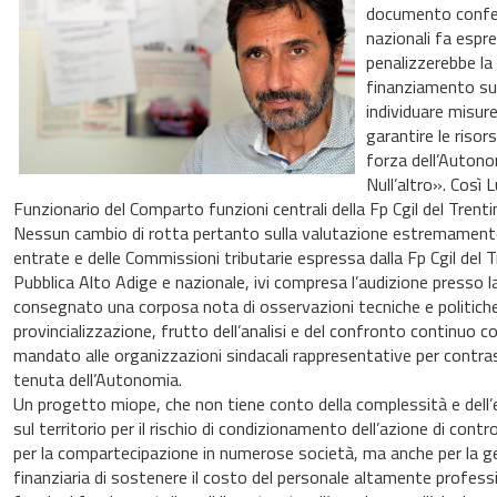
documento confede
nazionali fa espres
penalizzerebbe la
finanziamento su 
individuare misu
garantire le risors
forza dell’Autonom
Null’altro». Così 
Funzionario del Comparto funzioni centrali della Fp Cgil del Trenti
Nessun cambio di rotta pertanto sulla valutazione estremamente n
entrate e delle Commissioni tributarie espressa dalla Fp Cgil del T
Pubblica Alto Adige e nazionale, ivi compresa l’audizione presso 
consegnato una corposa nota di osservazioni tecniche e politich
provincializzazione, frutto dell’analisi e del confronto continuo co
mandato alle organizzazioni sindacali rappresentative per contra
tenuta dell’Autonomia.
Un progetto miope, che non tiene conto della complessità e dell’e
sul territorio per il rischio di condizionamento dell’azione di contro
per la compartecipazione in numerose società, ma anche per la ges
finanziaria di sostenere il costo del personale altamente profess