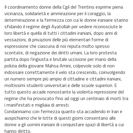
Il coordinamento donne della Cgil del Trentino esprime piena
vicinanza, solidarietà e ammirazione per il coraggio, la
determinazione e la fermezza con cui le donne iraniane stanno
sfidando il regime degli Ayatollah per vedere riconosciute le
loro libertà e quella di tutti i cittadini iraniani, dopo anni di
vessazioni, di privazioni delle più elementari forme di
espressione che ciascuna di noi reputa molto spesso
scontate, di negazione dei diritti umani. La loro protesta
partita dopo l'ingiusta e brutale uccisione per mano della
polizia della giovane Mahsa Amini, colpevole solo di non
indossare correttamente il velo sta crescendo, coinvolgendo
un numero sempre più ampio di cittadine e cittadini iraniani,
moltissimi studenti universitari e delle scuole superiori. E
tutto questo accade nonostante la violenta repressione del
regime che ha provocato fino ad oggi un centinaio di morti tra
i manifestati e migliaia di arresti.
Condanniamo con fermezza quanto sta accadendo in Iran e
auspichiamo che le lotte di questi giorni consentano alle
donne a gli uomini iraniani di conquistare spazi di libertà a cui
hanno diritto.