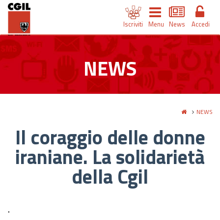
Iscriviti
Menu
News
Accedi
NEWS
NEWS
Il coraggio delle donne
iraniane. La solidarietà
della Cgil
.