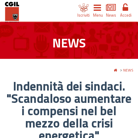
Iscriviti
Menu
News
Accedi
NEWS
NEWS
Indennità dei sindaci.
"Scandaloso aumentare
i compensi nel bel
mezzo della crisi
energetica"