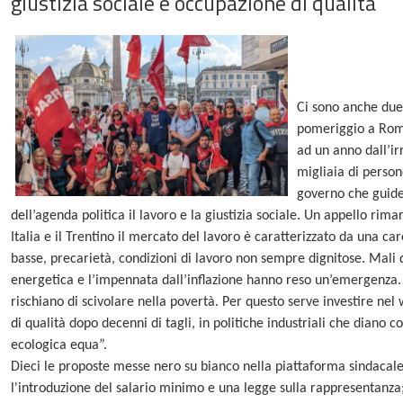
giustizia sociale e occupazione di qualità”
Ci sono anche duec
pomeriggio a Roma
ad un anno dall’ir
migliaia di perso
governo che guider
dell’agenda politica il lavoro e la giustizia sociale. Un appello rima
Italia e il Trentino il mercato del lavoro è caratterizzato da una car
basse, precarietà, condizioni di lavoro non sempre dignitose. Mali d
energetica e l’impennata dall’inflazione hanno reso un’emergenza. 
rischiano di scivolare nella povertà. Per questo serve investire nel w
di qualità dopo decenni di tagli, in politiche industriali che diano 
ecologica equa”.
Dieci le proposte messe nero su bianco nella piattaforma sindacale 
l'introduzione del salario minimo e una legge sulla rappresentanza