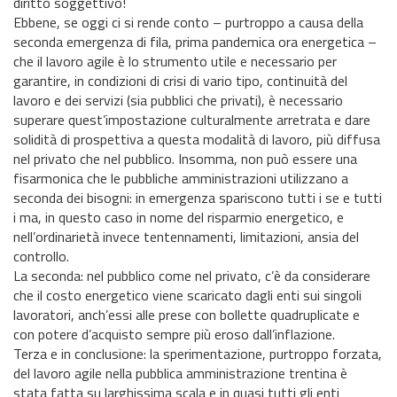
diritto soggettivo!
Ebbene, se oggi ci si rende conto – purtroppo a causa della
seconda emergenza di fila, prima pandemica ora energetica –
che il lavoro agile è lo strumento utile e necessario per
garantire, in condizioni di crisi di vario tipo, continuità del
lavoro e dei servizi (sia pubblici che privati), è necessario
superare quest’impostazione culturalmente arretrata e dare
solidità di prospettiva a questa modalità di lavoro, più diffusa
nel privato che nel pubblico. Insomma, non può essere una
fisarmonica che le pubbliche amministrazioni utilizzano a
seconda dei bisogni: in emergenza spariscono tutti i se e tutti
i ma, in questo caso in nome del risparmio energetico, e
nell’ordinarietà invece tentennamenti, limitazioni, ansia del
controllo.
La seconda: nel pubblico come nel privato, c’è da considerare
che il costo energetico viene scaricato dagli enti sui singoli
lavoratori, anch’essi alle prese con bollette quadruplicate e
con potere d’acquisto sempre più eroso dall’inflazione.
Terza e in conclusione: la sperimentazione, purtroppo forzata,
del lavoro agile nella pubblica amministrazione trentina è
stata fatta su larghissima scala e in quasi tutti gli enti