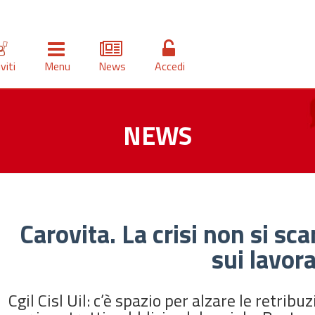
iviti
Menu
News
Accedi
NEWS
Carovita. La crisi non si scar
sui lavora
Cgil Cisl Uil: c’è spazio per alzare le retribu