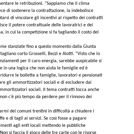
umentare le retribuzioni. “Sappiamo che il clima
ce di sostenere la contrattazione, la indebolisce
arsi di vincolare gli incentivi al rispetto dei contratti
ce il potere contrattuale delle lavoratrici e dei
, in cui la competizione si fa tagliando il costo del
somme stanziate fino a questo momento dalla Giunta
agliano corto Grosselli, Bezzi e Alotti. “Visto che lo
nziamenti per il caro energia, sarebbe auspicabile si
re in una logica che non aiuta le famiglie ed è
 ridurre le bollette a famiglie, lavoratori e pensionati
re gli ammortizzatori sociali e di escludere dai
ammortizzatori sociali. Il tema contratti tocca anche
 non c’è più tempo da perdere per il rinnovo dei
larmi dei comuni trentini in difficoltà a chiudere i
e e di tagli ai servizi. Se così fosse a pagare
imenti agli enti locali mettendo le pubbliche
n si faccia il gioco delle tre carte con le risorse