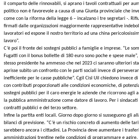
il comparto delle rinnovabili, si aprano i tavoli contrattuali per a
politico non è favorevole a causa di una Giunta provinciale che inve
come con la riforma della legge 6 – incalzano i tre segretari -. Rifiut
firmati dalle organizzazioni maggiormente rappresentative indebolis
lavoratori ed espone il nostro territorio ad una china pericolosissima
lavoro”.
C’è poi il fronte dei sostegni pubblici a famiglie e imprese. “Le 
Fugatti con il bonus bollette di 180 euro sono poche e spese male”, t
stesso presidente ha ammesso che nel 2023 ci saranno ulteriori sta
aprisse subito un confronto con le parti sociali invece di persevera
inefficiente per le casse pubbliche”. Cgil Cisl Uil chiedono invece di
con contributi proporzionati alle condizioni economiche, di potenzia
sostegni pubblici per il caro energie le aziende che ricorrono agli 
la pubblica amministrazione come datore di lavoro. Per i sindacati
contratti pubblici e del terzo settore.
Infine la partita enti locali. Giorno dopo giorno si susseguono gli al
bilanci di previsione. “C’è un rischio concreto di aumento delle tariff
sarebbero ancora i cittadini. La Provincia deve aumentare i trasfer
amministrazioni trentine nelle condizioni di programmare e agire. No