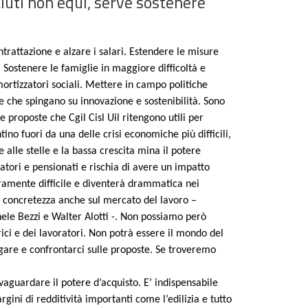
 aiuti non equi, serve sostenere
ntrattazione e alzare i salari. Estendere le misure
. Sostenere le famiglie in maggiore difficoltà e
ortizzatori sociali. Mettere in campo politiche
ive che spingano su innovazione e sostenibilità. Sono
e proposte che Cgil Cisl Uil ritengono utili per
tino fuori da una delle crisi economiche più difficili,
e alle stelle e la bassa crescita mina il potere
ratori e pensionati e rischia di avere un impatto
uramente difficile e diventerà drammatica nei
a concretezza anche sul mercato del lavoro –
ele Bezzi e Walter Alotti -. Non possiamo però
trici e dei lavoratori. Non potrà essere il mondo del
ogare e confrontarci sulle proposte. Se troveremo
vaguardare il potere d’acquisto. E’ indispensabile
gini di redditività importanti come l’edilizia e tutto