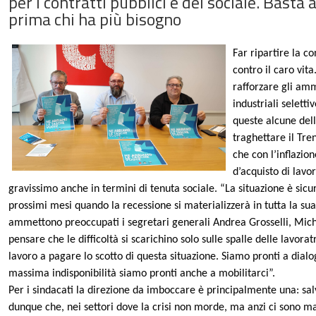
per i contratti pubblici e del sociale. Basta
prima chi ha più bisogno
Far ripartire la co
contro il caro vita
rafforzare gli amm
industriali selett
queste alcune dell
traghettare il Tren
che con l’inflazion
d’acquisto di lavo
gravissimo anche in termini di tenuta sociale. “La situazione è sic
prossimi mesi quando la recessione si materializzerà in tutta la su
ammettono preoccupati i segretari generali Andrea Grosselli, Mich
pensare che le difficoltà si scarichino solo sulle spalle delle lavora
lavoro a pagare lo scotto di questa situazione. Siamo pronti a dial
massima indisponibilità siamo pronti anche a mobilitarci”.
Per i sindacati la direzione da imboccare è principalmente una: sal
dunque che, nei settori dove la crisi non morde, ma anzi ci sono mar