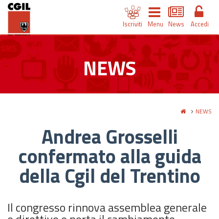
Iscriviti
Menu
News
Accedi
NEWS
NEWS
Andrea Grosselli
confermato alla guida
della Cgil del Trentino
Il congresso rinnova assemblea generale
e direttivo e porta il cambiamento