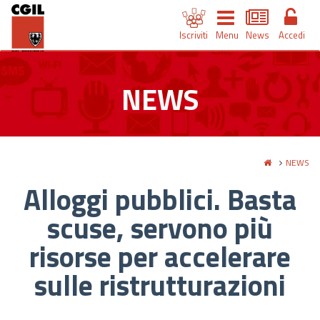
Iscriviti
Menu
News
Accedi
NEWS
NEWS
Alloggi pubblici. Basta
scuse, servono più
risorse per accelerare
sulle ristrutturazioni