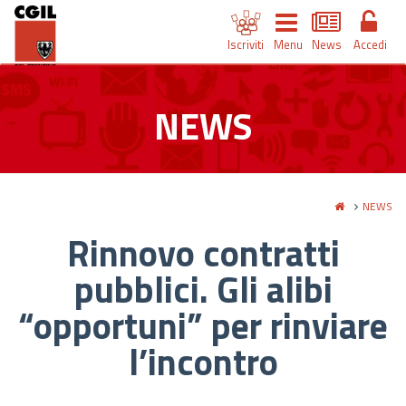
Iscriviti
Menu
News
Accedi
NEWS
NEWS
Rinnovo contratti
pubblici. Gli alibi
“opportuni” per rinviare
l’incontro