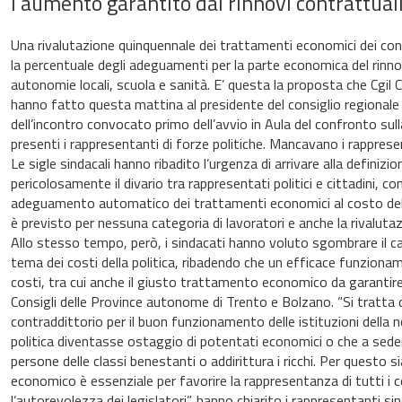
l’aumento garantito dai rinnovi contrattual
Una rivalutazione quinquennale dei trattamenti economici dei co
la percentuale degli adeguamenti per la parte economica del rinnov
autonomie locali, scuola e sanità. E’ questa la proposta che Cgil C
hanno fatto questa mattina al presidente del consiglio regionale 
dell’incontro convocato primo dell’avvio in Aula del confronto sul
presenti i rappresentanti di forze politiche. Mancavano i rappresent
Le sigle sindacali hanno ribadito l’urgenza di arrivare alla definiz
pericolosamente il divario tra rappresentati politici e cittadini, 
adeguamento automatico dei trattamenti economici al costo dell
è previsto per nessuna categoria di lavoratori e anche la rivalutaz
Allo stesso tempo, però, i sindacati hanno voluto sgombrare il c
tema dei costi della politica, ribadendo che un efficace funzion
costi, tra cui anche il giusto trattamento economico da garantire
Consigli delle Province autonome di Trento e Bolzano. “Si tratta 
contraddittorio per il buon funzionamento delle istituzioni dell
politica diventasse ostaggio di potentati economici o che a seder
persone delle classi benestanti o addirittura i ricchi. Per quest
economico è essenziale per favorire la rappresentanza di tutti i ce
l’autorevolezza dei legislatori”, hanno chiarito i rappresentanti sin