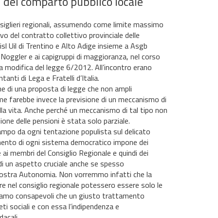
i del comparto pubblico locale”
nsiglieri regionali, assumendo come limite massimo
o del contratto collettivo provinciale delle
isl Uil di Trentino e Alto Adige insieme a Asgb
Noggler e ai capigruppi di maggioranza, nel corso
la modifica del legge 6/2012. All’incontro erano
anti di Lega e Fratelli d’Italia.
ione di una proposta di legge che non ampli
come farebbe invece la previsione di un meccanismo di
a vita. Anche perché un meccanismo di tal tipo non
ione delle pensioni è stata solo parziale.
ampo da ogni tentazione populista sul delicato
amento di ogni sistema democratico impone dei
 ai membri del Consiglio Regionale e quindi dei
di un aspetto cruciale anche se spesso
a nostra Autonomia. Non vorremmo infatti che la
e nel consiglio regionale potessero essere solo le
o siamo consapevoli che un giusto trattamento
ti sociali e con essa l’indipendenza e
dacali.