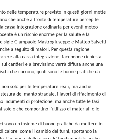
mento delle temperature previste in questi giorni mette
cordano che anche a fronte di temperature percepite
alla cassa integrazione ordinaria per eventi meteo
 cocente è un rischio enorme per la salute e la
 due sigle Giampaolo Mastrogiuseppe e Matteo Salvetti
 anche a seguito di malori. Per questa ragione
rrere alla cassa integrazione, facendone richiesta
 sui cantieri e a brevissimo verrà diffusa anche una
rischi che corrono, quali sono le buone pratiche da
ps non solo per le temperature reali, ma anche
i stesura del manto stradale, i lavori di rifacimento di
dono indumenti di protezione, ma anche tutte le fasi
 sole o che comportino l’utilizzo di materiali o lo
a ci sono un insieme di buone pratiche da mettere in
 di calore, come il cambio dei turni, spostando la