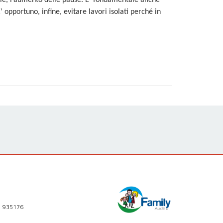
bile, l’aumento delle pause. E’ fondamentale anche
 opportuno, infine, evitare lavori isolati perché in
1 935176