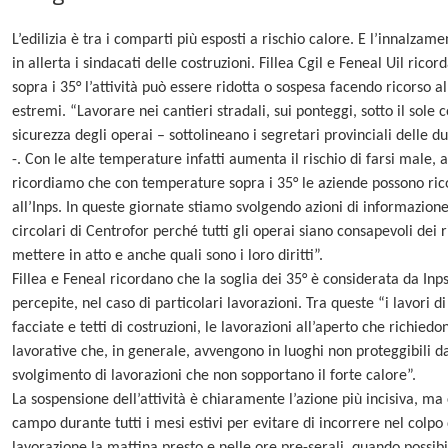
L’edilizia è tra i comparti più esposti a rischio calore. E l’innalza
in allerta i sindacati delle costruzioni. Fillea Cgil e Feneal Uil ri
sopra i 35° l’attività può essere ridotta o sospesa facendo ricorso 
estremi. “Lavorare nei cantieri stradali, sui ponteggi, sotto il sole
sicurezza degli operai – sottolineano i segretari provinciali delle
-. Con le alte temperature infatti aumenta il rischio di farsi male,
ricordiamo che con temperature sopra i 35° le aziende possono rico
all’Inps. In queste giornate stiamo svolgendo azioni di informazione
circolari di Centrofor perché tutti gli operai siano consapevoli dei 
mettere in atto e anche quali sono i loro diritti”.
Fillea e Feneal ricordano che la soglia dei 35° è considerata da In
percepite, nel caso di particolari lavorazioni. Tra queste “i lavori d
facciate e tetti di costruzioni, le lavorazioni all’aperto che richie
lavorative che, in generale, avvengono in luoghi non proteggibili dal
svolgimento di lavorazioni che non sopportano il forte calore”.
La sospensione dell’attività è chiaramente l’azione più incisiva, m
campo durante tutti i mesi estivi per evitare di incorrere nel colpo