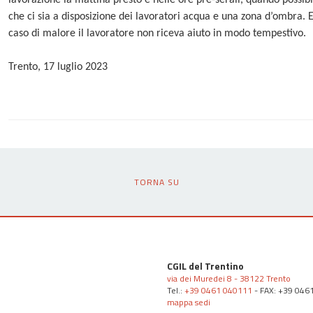
lavorazione la mattina presto e nelle ore pre-serali, quando possi
che ci sia a disposizione dei lavoratori acqua e una zona d’ombra. E’
caso di malore il lavoratore non riceva aiuto in modo tempestivo.
Trento, 17 luglio 2023
TORNA SU
CGIL del Trentino
via dei Muredei 8 - 38122 Trento
Tel.:
+39 0461 040111
- FAX: +39 046
mappa sedi