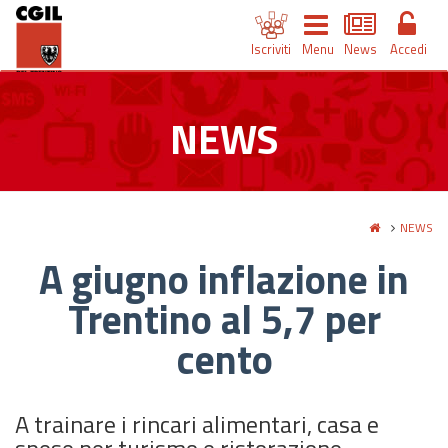
Iscriviti
Menu
News
Accedi
NEWS
NEWS
A giugno inflazione in
Trentino al 5,7 per
cento
A trainare i rincari alimentari, casa e
spese per turismo e ristorazione