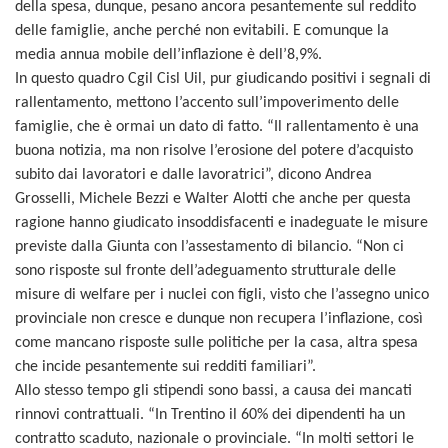
della spesa, dunque, pesano ancora pesantemente sul reddito
delle famiglie, anche perché non evitabili. E comunque la
media annua mobile dell’inflazione è dell’8,9%.
In questo quadro Cgil Cisl Uil, pur giudicando positivi i segnali di
rallentamento, mettono l’accento sull’impoverimento delle
famiglie, che è ormai un dato di fatto. “Il rallentamento è una
buona notizia, ma non risolve l’erosione del potere d’acquisto
subito dai lavoratori e dalle lavoratrici”, dicono Andrea
Grosselli, Michele Bezzi e Walter Alotti che anche per questa
ragione hanno giudicato insoddisfacenti e inadeguate le misure
previste dalla Giunta con l’assestamento di bilancio. “Non ci
sono risposte sul fronte dell’adeguamento strutturale delle
misure di welfare per i nuclei con figli, visto che l’assegno unico
provinciale non cresce e dunque non recupera l’inflazione, così
come mancano risposte sulle politiche per la casa, altra spesa
che incide pesantemente sui redditi familiari”.
Allo stesso tempo gli stipendi sono bassi, a causa dei mancati
rinnovi contrattuali. “In Trentino il 60% dei dipendenti ha un
contratto scaduto, nazionale o provinciale. “In molti settori le