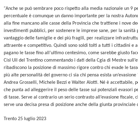
“
Anche se può sembrare poco rispetto alla media nazionale un 9 p
percentuale è comunque un danno importante per la nostra Autono
alla fine mancano alle casse della Provincia che trattiene i nove dec
investimenti pubblici, per sostenere le imprese sane, per la sanità p
vantaggio delle famiglie e dei più fragili, per realizzare infrastrut
attraente e competitivo. Quindi sono soldi tolti a tutti i cittadini e a
pagano le tasse fino all’ultimo centesimo, come sarebbe giusto facess
Cisl Uil del Trentino commentando i dati della Cgia di Mestre sull’ev
ribadiscono la posizione di massimo rigore contro chi evade le tasse
più alte personalità del governo ci sia chi pensa esista un’evasion
Andrea Grosselli, Michele Bezzi e Walter Alotti. Né è accettabile, p
che punta ad alleggerire il peso delle tasse sui potenziali evasori
di tasse. Serve al contrario un serio contrasto all’evasione fiscale, 
serve una decisa presa di posizione anche della giunta provinciale co
Trento 25 luglio 2023