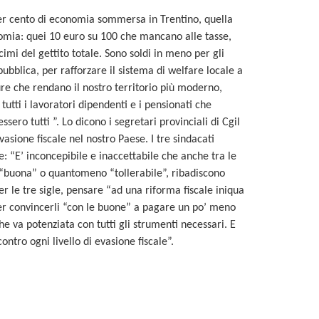
er cento di economia sommersa in Trentino, quella
mia: quei 10 euro su 100 che mancano alle tasse,
imi del gettito totale. Sono soldi in meno per gli
ubblica, per rafforzare il sistema di welfare locale a
ture che rendano il nostro territorio più moderno,
 tutti i lavoratori dipendenti e i pensionati che
ero tutti ”. Lo dicono i segretari provinciali di Cgil
asione fiscale nel nostro Paese. I tre sindacati
: “E’ inconcepibile e inaccettabile che anche tra le
e “buona” o quantomeno “tollerabile”, ribadiscono
er le tre sigle, pensare “ad una riforma fiscale iniqua
 per convincerli “con le buone” a pagare un po’ meno
che va potenziata con tutti gli strumenti necessari. E
ntro ogni livello di evasione fiscale”.