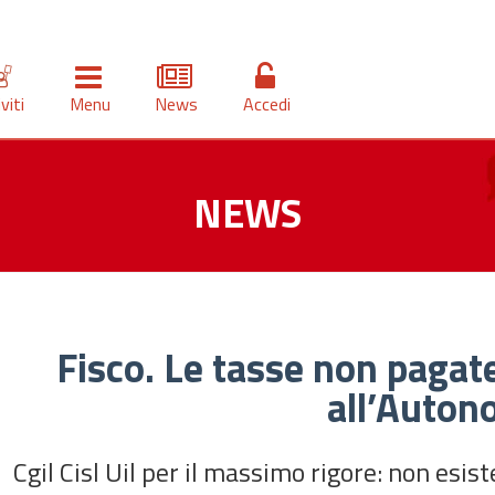
iviti
Menu
News
Accedi
NEWS
Fisco. Le tasse non pagate
all’Auton
Cgil Cisl Uil per il massimo rigore: non esis