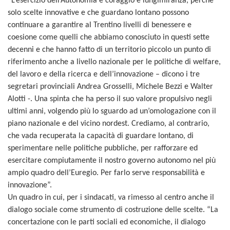
“L’esercizio dell’Autonomia è coraggio e lungimiranza, perché
solo scelte innovative e che guardano lontano possono
continuare a garantire al Trentino livelli di benessere e
coesione come quelli che abbiamo conosciuto in questi sette
decenni e che hanno fatto di un territorio piccolo un punto di
riferimento anche a livello nazionale per le politiche di welfare,
del lavoro e della ricerca e dell’innovazione – dicono i tre
segretari provinciali Andrea Grosselli, Michele Bezzi e Walter
Alotti -. Una spinta che ha perso il suo valore propulsivo negli
ultimi anni, volgendo più lo sguardo ad un’omologazione con il
piano nazionale e del vicino nordest. Crediamo, al contrario,
che vada recuperata la capacità di guardare lontano, di
sperimentare nelle politiche pubbliche, per rafforzare ed
esercitare compiutamente il nostro governo autonomo nel più
ampio quadro dell’Euregio. Per farlo serve responsabilità e
innovazione”.
Un quadro in cui, per i sindacati, va rimesso al centro anche il
dialogo sociale come strumento di costruzione delle scelte. “La
concertazione con le parti sociali ed economiche, il dialogo