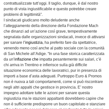
contrattualizzate tutt’oggi.
Il taglio, dunque, è dal nostro
punto di vista ingiustificabile e questo potrebbe creare
problemi di legittimità
”.
I sindacati giudicano molto de
ludente
anche
l’atteggiamento della direzione della Fondazione Mach
che dinanzi ad un’azione così grave, tempestivamente
segnalata
dalle
organizzazioni sindacali, invece di attivarsi
per sanare l
’ingiustizia
, ha preferito fare da spettatrice,
venendo meno così anche al patto sociale con la comunità
di San Miche
le
all’Adige. “In una fase storica caratterizzata
da un
’inflazione che
impatta pesantemente sui salari, c’è
chi arriva in Trentino e infierisce sulla già difficile
situazione economica delle lavoratrici, pur in presenza di
importi a base d’asta adeguati. Purtroppo Euro & Promos
non è nuova a tali comportamenti, come si può riscontrare
negli altri appalti che gestisce in provincia. E’ nostro
impegno adottare tutte le azioni per sanare questa
ingiustizia ma le stazioni appaltanti dovrebbero capire che
non è sufficiente predisporre un buon capitolato e stanziare