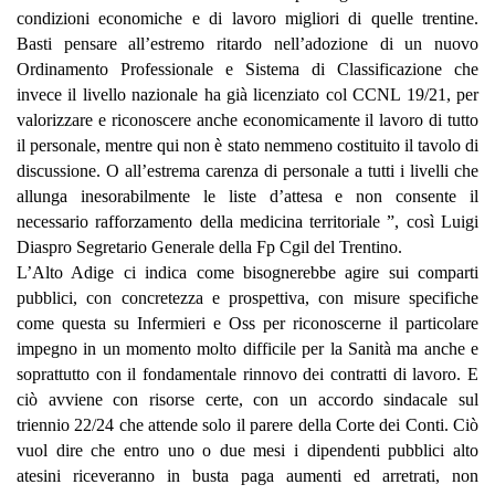
condizioni economiche e di lavoro migliori di quelle trentine.
Basti pensare all’estremo ritardo nell’adozione di un nuovo
Ordinamento Professionale e Sistema di Classificazione che
invece il livello nazionale ha già licenziato col CCNL 19/21,
per
valorizzare e riconoscere anche economicamente il lavoro di tutto
il personale,
mentre
q
ui non è stato nemmeno costituito il tavolo di
discussione.
O
all’estrema carenza di personale a tutti i livelli che
allunga inesorabilmente le liste d’attesa e non consente il
necessario rafforzamento della medicina territoriale
”, così Luigi
Diaspro Segretario Generale della Fp Cgil del Trentino.
L’Alto Adige ci indica come bisognerebbe agire sui comparti
pubblici, con concretezza e prospettiva,
con
misure specifiche
come questa su
I
nfermieri
e Oss
per riconoscerne il particolare
impegno in un momento
molto difficile
per la Sanità ma anche e
soprattutto con il
fondamentale rinnovo dei contratti di lavoro. E
ciò avviene con risorse certe, con un accordo sindacale sul
triennio
22/24 che attende solo il parere della Corte dei Conti. Ciò
vuol dire che entro uno o due mesi i dipendenti pubblici alto
atesini riceveranno in busta paga aumenti ed arretrati, non