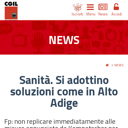
Iscriviti
Menu
News
Accedi
NEWS
NEWS
Sanità. Si adottino
soluzioni come in Alto
Adige
Fp: non replicare immediatamente alle
misure annunciate da Kompatscher per