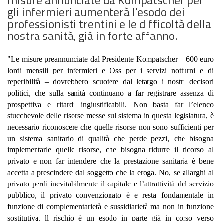
gli infermieri aumenterà l’esodo dei
professionisti trentini e le difficoltà della
nostra sanità, già in forte affanno.
"Le misure preannunciate dal Presidente Kompatscher –
600 euro
lordi mensili per infermieri e Oss per i servizi notturni e di
reperibilità – dovrebbero scuotere dal letargo i nostri decisori
politici,
che sulla sanità
continuano a far registrare assenza di
prospettiva e ritardi ingiustificabili. Non basta far l’elenco
stucchevole delle risorse messe sul sistema in questa legislatura, è
necessario riconoscere che quelle risorse non sono sufficienti per
un sistema sanitario di qualità che perde pezzi, che bisogna
implementarle quelle risorse, che bisogna ridurre il ricorso al
privato e non far intendere che la prestazione sanitaria è bene
accetta a prescindere dal soggetto che la eroga. No, se allarghi al
privato perdi inevitabilmente il capitale e l’attrattività del servizio
pubblico, il privato convenzionato è e resta fondamentale in
funzione di complementarietà e sussidiarietà ma non in funzione
sostitutiva.
l
l
rischio è un esodo in parte già in corso verso