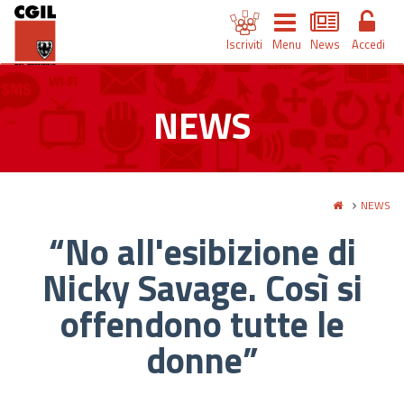
Iscriviti
Menu
News
Accedi
NEWS
NEWS
“No all'esibizione di
Nicky Savage. Così si
offendono tutte le
donne”