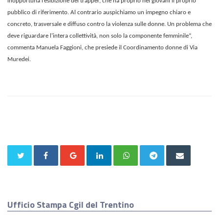
inopportuna l’esibizione del trapper, che ha proprio nei giovani il proprio
pubblico di riferimento. Al contrario auspichiamo un impegno chiaro e
concreto, trasversale e diffuso contro la violenza sulle donne. Un problema che
deve riguardare l’intera collettività, non solo la componente femminile”,
commenta Manuela Faggioni, che presiede il Coordinamento donne di Via
Muredei.
Ufficio Stampa Cgil del Trentino