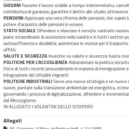
GIOVANI
Favorire il lavoro stabile a tempo indeterminato; cancell
contributiva di garanzia; garantire il diritto allo studio attraverso
PENSIONI
Approvare una vera riforma delle pensioni, che superi l
potere d’acquisto delle pensioni in essere.
STATO SOCIALE
Difendere e rilanciare il servizio sanitario nazion
piano straordinario di assunzioni nella sanità e in tutti i settori p
autosufficienza e disabilità; aumentare le risorse per il trasporto
affitti.
SALUTE E SICUREZZA
Investire su salute e sicurezza: basta mort
POLITICHE PER L’ACCOGLIENZA
Abbandonare la politica securitar
Fini e di tutti i recenti provvedimenti in materia di immigrazione e
integrazione dei cittadini migranti.
POLITICHE INDUSTRIALI
Serve una nuova strategia e un nuovo in
nuove, puntare sulla transizione ambientale ed energetica, riconv
governando i processi di digitalizzazione, difendere e incrementare 
dal Mezzogiorno.
IN ALLEGATO I VOLANTINI DELLO SCIOPERO
Allegati
A5-Sciopero-17Nov-definitivo (pdf, 1,211 MiB)