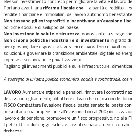
Nessun investimento concreto per migliorare la vita e il lavoro de
Portano avanti una
riforma fiscale che
– a parità di reddito –
t
rendite finanziarie e immobiliari, del lavoro autonomo benestante, d
Non tassano gli extraprofitti e incentivano un’evasione fisc
politiche sociali e di sviluppo del paese.
Non investono in salute e sicurezza
, nonostante la strage che
Non ci sono politiche industriali e di investimento
in grado di
per i giovani; dare risposte a lavoratrici e lavoratori coinvolti nell
soluzioni; e governare la transizione ambientale, digitale ed energe
imprese e si rilanciano le privatizzazioni.
Tagliano gli investimenti pubblici e sulle infrastrutture, dimentic
A sostegno di un’altra politica economica, sociale e contrattuale, che 
LAVORO
Aumentare stipendi e pensioni; rinnovare i contratti naz
detassando gli aumenti; abbattere i divari che colpiscono le donn
FISCO
Combattere l’evasione fiscale: basta sanatorie, basta con
presentano una propensione all’evasione fino al 70%; indicizzazion
lavoro e da pensione; promuovere un fisco progressivo: no alla Flat
Irpef tutti i redditi oggi esclusi e tassati separatamente con aliqu
ricchezze.