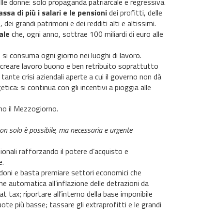
lle donne: solo propaganda patriarcale e regressiva.
assa di più i salari e le pensioni
dei profitti, delle
ei grandi patrimoni e dei redditi alti e altissimi.
ale
che, ogni anno, sottrae 100 miliardi di euro alle
 si consuma ogni giorno nei luoghi di lavoro.
 creare lavoro buono e ben retribuito soprattutto
e tante crisi aziendali aperte a cui il governo non dà
tica: si continua con gli incentivi a pioggia alle
ano il Mezzogiorno.
non solo è possibile, ma necessaria e urgente
ionali rafforzando il potere d’acquisto e
e.
doni e basta premiare settori economici che
e automatica all’inflazione delle detrazioni da
 tax; riportare all’interno della base imponibile
ote più basse; tassare gli extraprofitti e le grandi