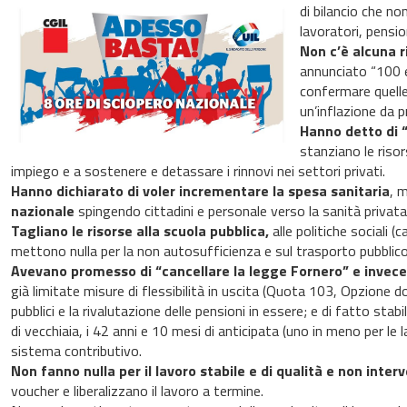
di bilancio che n
lavoratori, pensi
Non c’è alcuna r
annunciato “100 eu
confermare quelle 
un’inflazione da p
Hanno detto di “
stanziano le risor
impiego e a sostenere e detassare i rinnovi nei settori privati.
Hanno dichiarato di voler incrementare la spesa sanitaria
, 
nazionale
spingendo cittadini e personale verso la sanità privata
Tagliano le risorse alla scuola pubblica,
alle politiche sociali (c
mettono nulla per la non autosufficienza e sul trasporto pubblico
Avevano promesso di “cancellare la legge Fornero” e invece
già limitate misure di flessibilità in uscita (Quota 103, Opzione do
pubblici e la rivalutazione delle pensioni in essere; e di fatto stab
di vecchiaia, i 42 anni e 10 mesi di anticipata (uno in meno per le l
sistema contributivo.
Non fanno nulla per il lavoro stabile e di qualità e non inte
voucher e liberalizzano il lavoro a termine.