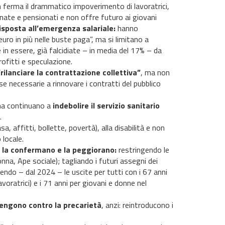
on ferma il drammatico impoverimento di lavoratrici,
onate e pensionati e non offre futuro ai giovani
isposta all’emergenza salariale:
hanno
ro in più nelle buste paga”, ma si limitano a
in essere, già falcidiate – in media del 17% – da
rofitti e speculazione.
rilanciare la contrattazione collettiva”
, ma non
se necessarie a rinnovare i contratti del pubblico
ma continuano a
indebolire il servizio sanitario
.
asa, affitti, bollette, povertà), alla disabilità e non
 locale.
 la confermano e la peggiorano:
restringendo le
nna, Ape sociale); tagliando i futuri assegni dei
ilendo – dal 2024 – le uscite per tutti con i 67 anni
avoratrici) e i 71 anni per giovani e donne nel
rvengono contro la precarietà
, anzi: reintroducono i