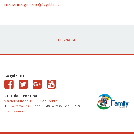
marianna.giuliano@cgil.tn.it
TORNA SU
Seguici su
CGIL del Trentino
via dei Muredei 8 - 38122 Trento
Tel.:
+39 0461 040111
- FAX: +39 0461 935176
mappa sedi