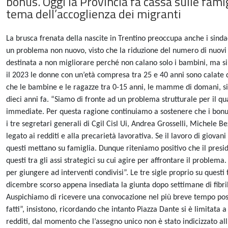
bonus. Oggi la Provincia fa cassa sulle famigl
tema dell’accoglienza dei migranti
La brusca frenata della nascite in Trentino preoccupa anche i sindaca
un problema non nuovo, visto che la riduzione del numero di nuovi na
destinata a non migliorare perché non calano solo i bambini, ma si 
il 2023 le donne con un’età compresa tra 25 e 40 anni sono calate 
che le bambine e le ragazze tra 0-15 anni, le mamme di domani, si s
dieci anni fa. “Siamo di fronte ad un problema strutturale per il qu
immediate. Per questa ragione continuiamo a sostenere che i bonus
i tre segretari generali di Cgil Cisl Ui, Andrea Grosselli, Michele 
legato ai redditi e alla precarietà lavorativa. Se il lavoro di giovan
questi mettano su famiglia. Dunque riteniamo positivo che il presi
questi tra gli assi strategici su cui agire per affrontare il problema
per giungere ad interventi condivisi”. Le tre sigle proprio su questi
dicembre scorso appena insediata la giunta dopo settimane di fibri
Auspichiamo di ricevere una convocazione nel più breve tempo possib
fatti”, insistono, ricordando che intanto Piazza Dante si è limitata 
redditi, dal momento che l’assegno unico non è stato indicizzato all