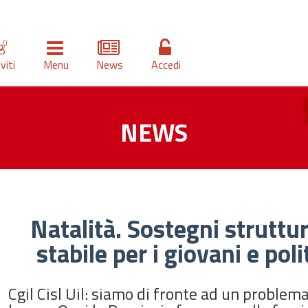
iviti
Menu
News
Accedi
NEWS
Natalità. Sostegni struttura
stabile per i giovani e pol
Cgil Cisl Uil: siamo di fronte ad un problem