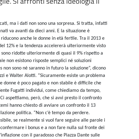
ie. Si affronti senza ideologia il
ti, ma i dati non sono una sorpresa. Si tratta, infatti
ti va avanti da dieci anni. E la situazione è
riducono anche le donne in età fertile. Tra il 2013 e
del 12% e la tendenza accelererà ulteriormente visto
ono ridotte ulteriormente di quasi il 9% rispetto a
ale non esistono risposte semplici né soluzioni
 non sono né saranno in futuro la soluzione”, dicono
Bezzi e Walter Alotti. “Sicuramente esiste un problema
i e donne è poco pagato e non stabile è difficile che
dente Fugatti individui, come chiediamo da tempo,
. Ci aspettiamo, però, che si avvi presto il confronto
 temi hanno chiesto di avviare un confronto il 13
llazione politica. “Non c’è tempo da perdere.
ile, se realmente si vuol fare seguire alle parole i
a confermare i bonus e a non fare nulla sul fronte dei
’inflazione con il paradosso che Piazza Dante sulle