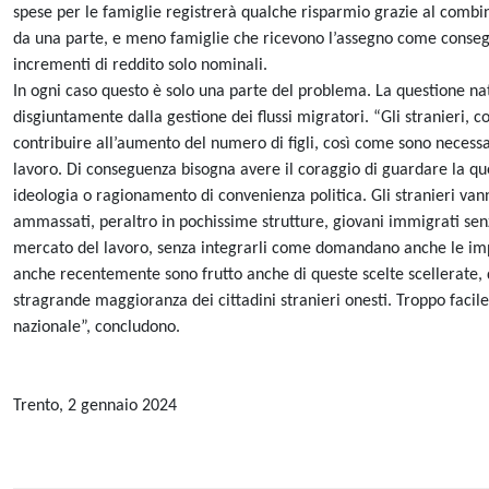
spese per le famiglie registrerà qualche risparmio grazie al comb
da una parte, e meno famiglie che ricevono l’assegno come consegu
incrementi di reddito solo nominali.
In ogni caso questo è solo una parte del problema. La questione nat
disgiuntamente dalla gestione dei flussi migratori. “Gli stranieri, c
contribuire all’aumento del numero di figli, così come sono necessa
lavoro. Di conseguenza bisogna avere il coraggio di guardare la qu
ideologia o ragionamento di convenienza politica. Gli stranieri vann
ammassati, peraltro in pochissime strutture, giovani immigrati senza
mercato del lavoro, senza integrarli come domandano anche le impre
anche recentemente sono frutto anche di queste scelte scellerate, di
stragrande maggioranza dei cittadini stranieri onesti. Troppo facile
nazionale”, concludono.
Trento, 2 gennaio 2024