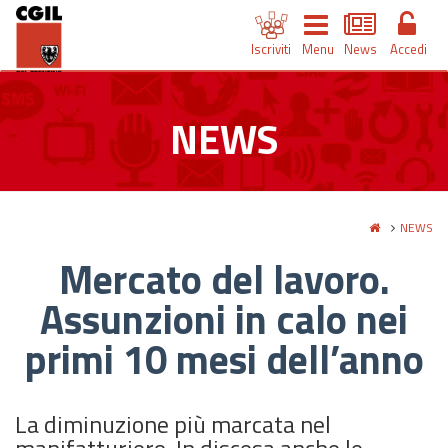
Iscriviti
Menu
News
Accedi
NEWS
NEWS
Mercato del lavoro.
Assunzioni in calo nei
primi 10 mesi dell’anno
La diminuzione più marcata nel
manifatturiero. In discesa anche le