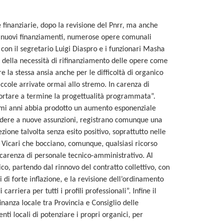
 finanziarie, dopo la revisione del Pnrr, ma anche
i nuovi finanziamenti, numerose opere comunali
con il segretario Luigi Diaspro e i funzionari Masha
i della necessità di rifinanziamento delle opere come
 la stessa ansia anche per le difficoltà di organico
iccole arrivate ormai allo stremo. In carenza di
rtare a termine la progettualità programmata”.
ltimi anni abbia prodotto un aumento esponenziale
cedere a nuove assunzioni, registrano comunque una
zione talvolta senza esito positivo, soprattutto nelle
e Vicari che bocciano, comunque, qualsiasi ricorso
a carenza di personale tecnico-amministrativo. Al
ico, partendo dal rinnovo del contratto collettivo, con
di forte inflazione, e la revisione dell’ordinamento
rriera per tutti i profili professionali”. Infine il
inanza locale tra Provincia e Consiglio delle
ti locali di potenziare i propri organici, per