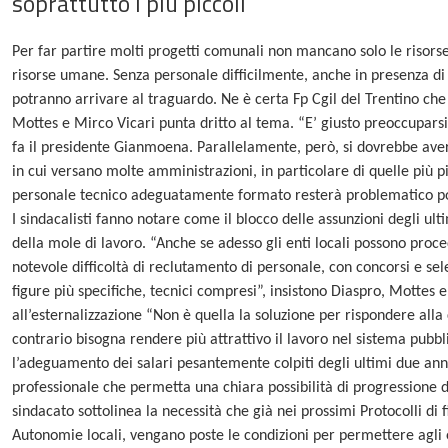
soprattutto i più piccoli
Per far partire molti progetti comunali non mancano solo le risorse
risorse umane. Senza personale difficilmente, anche in presenza d
potranno arrivare al traguardo. Ne è certa Fp Cgil del Trentino che 
Mottes e Mirco Vicari punta dritto al tema. “E’ giusto preoccupars
fa il presidente Gianmoena. Parallelamente, però, si dovrebbe avere
in cui versano molte amministrazioni, in particolare di quelle più p
personale tecnico adeguatamente formato resterà problematico po
I sindacalisti fanno notare come il blocco delle assunzioni degli u
della mole di lavoro. “Anche se adesso gli enti locali possono pro
notevole difficoltà di reclutamento di personale, con concorsi e sele
figure più specifiche, tecnici compresi”, insistono Diaspro, Mottes 
all’esternalizzazione “Non è quella la soluzione per rispondere all
contrario bisogna rendere più attrattivo il lavoro nel sistema pubbl
l’adeguamento dei salari pesantemente colpiti degli ultimi due anni 
professionale che permetta una chiara possibilità di progressione di ca
sindacato sottolinea la necessità che già nei prossimi Protocolli di f
Autonomie locali, vengano poste le condizioni per permettere agli en