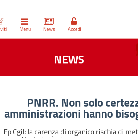
iviti
Menu
News
Accedi
NEWS
PNRR. Non solo certezze
amministrazioni hanno biso
Fp Cgil: la carenza di organico rischia di me