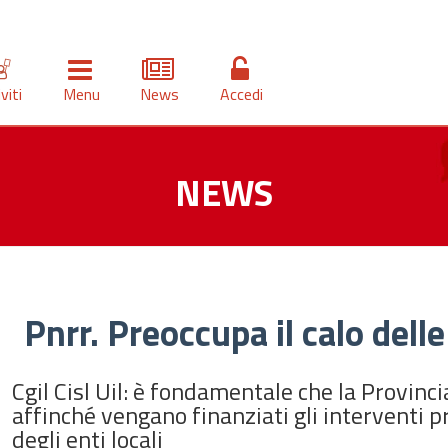
iviti
Menu
News
Accedi
NEWS
Pnrr. Preoccupa il calo delle
Cgil Cisl Uil: è fondamentale che la Provinc
affinché vengano finanziati gli interventi 
degli enti locali