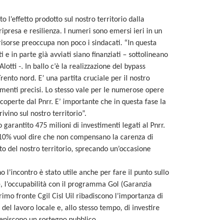
o l’effetto prodotto sul nostro territorio dalla
ipresa e resilienza. I numeri sono emersi ieri in un
 risorse preoccupa non poco i sindacati. “In questa
 e in parte già avviati siano finanziati – sottolineano
lotti -. In ballo c’è la realizzazione del bypass
Trento nord. E’ una partita cruciale per il nostro
menti precisi. Lo stesso vale per le numerose opere
 coperte dal Pnrr. E’ importante che in questa fase la
ivino sul nostro territorio”.
 garantito 475 milioni di investimenti legati al Pnrr.
 110% vuol dire che non compensano la carenza di
to del nostro territorio, sprecando un’occasione
o l’incontro è stato utile anche per fare il punto sullo
, l’occupabilità con il programma Gol (Garanzia
primo fronte Cgil Cisl Uil ribadiscono l’importanza di
del lavoro locale e, allo stesso tempo, di investire