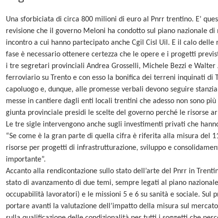
Una sforbiciata di circa 800 milioni di euro al Pnrr trentino. E’ quest
revisione che il governo Meloni ha condotto sul piano nazionale di r
incontro a cui hanno partecipato anche Cgil Cisl Uil. E il calo delle
fase è necessario ottenere certezza che le opere e i progetti previsti
i tre segretari provinciali Andrea Grosselli, Michele Bezzi e Walter A
ferroviario su Trento e con esso la bonifica dei terreni inquinati di 
capoluogo e, dunque, alle promesse verbali devono seguire stanzia
messe in cantiere dagli enti locali trentini che adesso non sono più
giunta provinciale presidi le scelte del governo perché le risorse arr
Le tre sigle intervengono anche sugli investimenti privati che hanno
“Se come è la gran parte di quella cifra è riferita alla misura del
risorse per progetti di infrastrutturazione, sviluppo e consolidamen
importante”.
Accanto alla rendicontazione sullo stato dell’arte del Pnrr in Trentin
stato di avanzamento di due temi, sempre legati al piano nazionale
occupabilità lavoratori) e le missioni 5 e 6 su sanità e sociale. Sul 
portare avanti la valutazione dell’impatto della misura sul mercato 