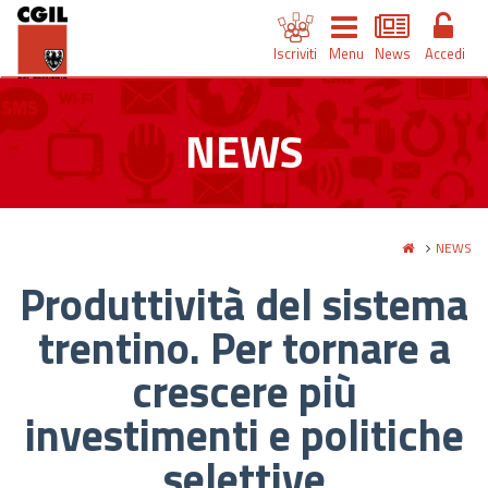
Iscriviti
Menu
News
Accedi
NEWS
NEWS
Produttività del sistema
trentino. Per tornare a
crescere più
investimenti e politiche
selettive