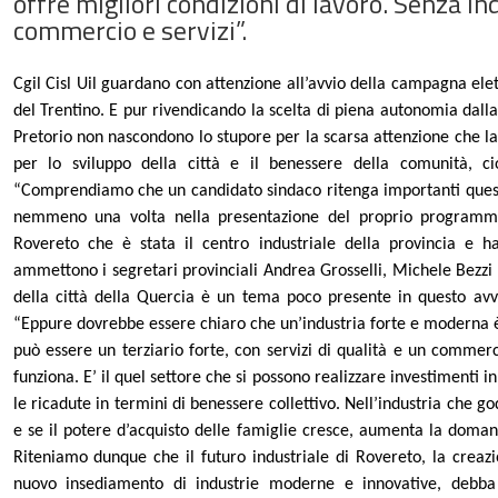
offre migliori condizioni di lavoro. Senza in
commercio e servizi”.
Cgil Cisl Uil guardano con attenzione all’avvio della campagna ele
del Trentino. E pur rivendicando la scelta di piena autonomia dalla
Pretorio non nascondono lo stupore per la scarsa attenzione che 
per lo sviluppo della città e il benessere della comunità, c
“Comprendiamo che un candidato sindaco ritenga importanti questio
nemmeno una volta nella presentazione del proprio programma,
Rovereto che è stata il centro industriale della provincia e ha
ammettono i segretari provinciali Andrea Grosselli, Michele Bezzi e
della città della Quercia è un tema poco presente in questo avvi
“Eppure dovrebbe essere chiaro che un’industria forte e moderna è 
può essere un terziario forte, con servizi di qualità e un comme
funziona. E’ il quel settore che si possono realizzare investimenti
le ricadute in termini di benessere collettivo. Nell’industria che g
e se il potere d’acquisto delle famiglie cresce, aumenta la domand
Riteniamo dunque che il futuro industriale di Rovereto, la creazi
nuovo insediamento di industrie moderne e innovative, debba 