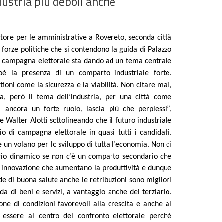
dustria più deboli anche
ttore per le amministrative a Rovereto, seconda città
 forze politiche che si contendono la guida di Palazzo
la campagna elettorale sta dando ad un tema centrale
ioè la presenza di un comparto industriale forte.
ni come la sicurezza e la viabilità. Non citare mai,
 però il tema dell’industria, per una città come
 ancora un forte ruolo, lascia più che perplessi”,
 Walter Alotti sottolineando che il futuro industriale
o di campagna elettorale in quasi tutti i candidati.
un volano per lo sviluppo di tutta l’economia. Non ci
rcio dinamico se non c’è un comparto secondario che
 in innovazione che aumentano la produttività e dunque
ode di buona salute anche le retribuzioni sono migliori
a di beni e servizi, a vantaggio anche del terziario.
one di condizioni favorevoli alla crescita e anche al
essere al centro del confronto elettorale perché