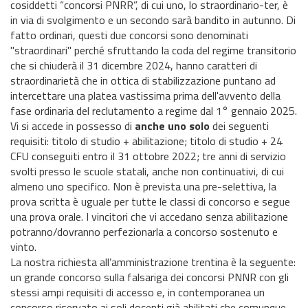
cosiddetti “concorsi PNRR”, di cui uno, lo straordinario-ter, è
in via di svolgimento e un secondo sarà bandito in autunno. Di
fatto ordinari, questi due concorsi sono denominati
"straordinari" perché sfruttando la coda del regime transitorio
che si chiuderà il 31 dicembre 2024, hanno caratteri di
straordinarietà che in ottica di stabilizzazione puntano ad
intercettare una platea vastissima prima dell'avvento della
fase ordinaria del reclutamento a regime dal 1° gennaio 2025.
Vi si accede in possesso di
anche uno solo
dei seguenti
requisiti: titolo di studio + abilitazione; titolo di studio + 24
CFU conseguiti entro il 31 ottobre 2022; tre anni di servizio
svolti presso le scuole statali, anche non continuativi, di cui
almeno uno specifico. Non è prevista una pre-selettiva, la
prova scritta è uguale per tutte le classi di concorso e segue
una prova orale. I vincitori che vi accedano senza abilitazione
potranno/dovranno perfezionarla a concorso sostenuto e
vinto.
La nostra richiesta all’amministrazione trentina è la seguente:
un grande concorso sulla falsariga dei concorsi PNNR con gli
stessi ampi requisiti di accesso e, in contemporanea un
concorso riservato ai soli docenti già abilitati che comunque