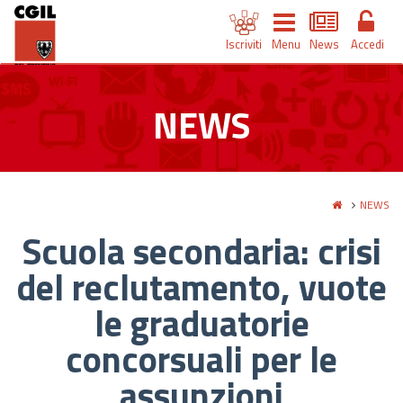
Iscriviti
Menu
News
Accedi
NEWS
NEWS
Scuola secondaria: crisi
del reclutamento, vuote
le graduatorie
concorsuali per le
assunzioni