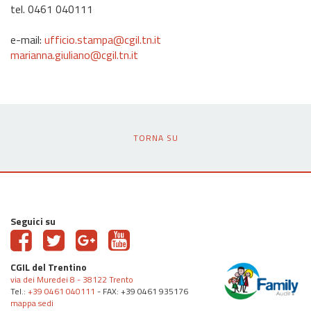
tel. 0461 040111
e-mail:
ufficio.stampa@cgil.tn.it
marianna.giuliano@cgil.tn.it
TORNA SU
Seguici su
CGIL del Trentino
via dei Muredei 8 - 38122 Trento
Tel.:
+39 0461 040111
- FAX: +39 0461 935176
mappa sedi