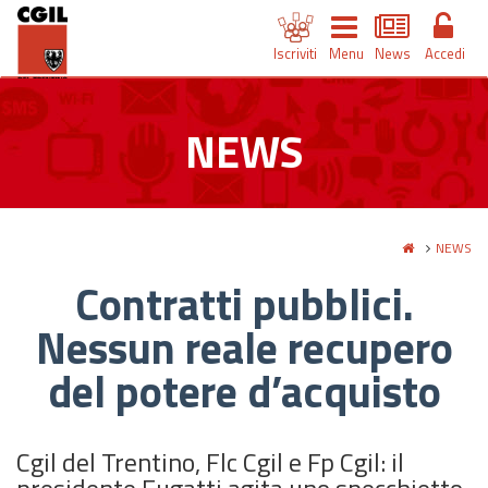
Iscriviti
Menu
News
Accedi
NEWS
NEWS
Contratti pubblici.
Nessun reale recupero
del potere d’acquisto
Cgil del Trentino, Flc Cgil e Fp Cgil: il
presidente Fugatti agita uno specchietto