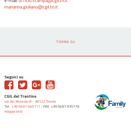
e-mail:
ufficio.stampa@cgil.tn.it
marianna.giuliano@cgil.tn.it
TORNA SU
Seguici su
CGIL del Trentino
via dei Muredei 8 - 38122 Trento
Tel.:
+39 0461 040111
- FAX: +39 0461 935176
mappa sedi