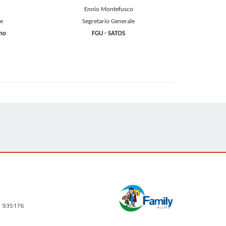
Ennio Montefusco
le
Segretario Generale
ino
FGU - SATOS
1 935176