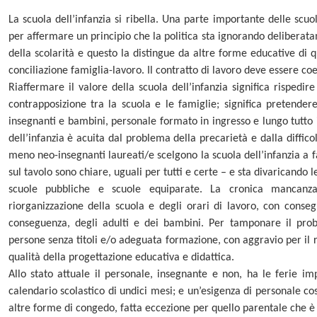
La scuola dell’infanzia si ribella. Una parte importante delle scuol
per affermare un principio che la politica sta ignorando deliberata
della scolarità e questo la distingue da altre forme educative di qu
conciliazione famiglia-lavoro. Il contratto di lavoro deve essere coe
Riaffermare il valore della scuola dell’infanzia significa rispedir
contrapposizione tra la scuola e le famiglie; significa pretender
insegnanti e bambini, personale formato in ingresso e lungo tutto 
dell’infanzia è acuita dal problema della precarietà e dalla diffi
meno neo-insegnanti laureati/e scelgono la scuola dell’infanzia a f
sul tavolo sono chiare, uguali per tutti e certe – e sta divaricando l
scuole pubbliche e scuole equiparate. La cronica mancanz
riorganizzazione della scuola e degli orari di lavoro, con conse
conseguenza, degli adulti e dei bambini. Per tamponare il prob
persone senza titoli e/o adeguata formazione, con aggravio per il
qualità della progettazione educativa e didattica.
Allo stato attuale il personale, insegnante e non, ha le ferie im
calendario scolastico di undici mesi; e un’esigenza di personale c
altre forme di congedo, fatta eccezione per quello parentale che è