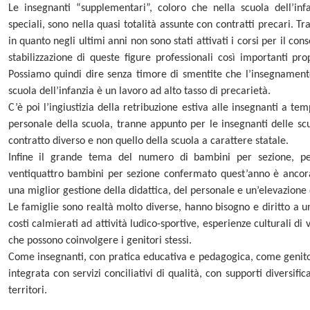
Le insegnanti “supplementari”, coloro che nella scuola dell’inf
speciali, sono nella quasi totalità assunte con contratti precari. Tr
in quanto negli ultimi anni non sono stati attivati i corsi per il con
stabilizzazione di queste figure professionali così importanti p
Possiamo quindi dire senza timore di smentite che l’insegnament
scuola dell’infanzia è un lavoro ad alto tasso di precarietà.
C’è poi l’ingiustizia della retribuzione estiva alle insegnanti a t
personale della scuola, tranne appunto per le insegnanti delle scu
contratto diverso e non quello della scuola a carattere statale.
Infine il grande tema del numero di bambini per sezione, per
ventiquattro bambini per sezione confermato quest’anno è anco
una miglior gestione della didattica, del personale e un’elevazione 
Le famiglie sono realtà molto diverse, hanno bisogno e diritto a u
costi calmierati ad attività ludico-sportive, esperienze culturali d
che possono coinvolgere i genitori stessi.
Come insegnanti, con pratica educativa e pedagogica, come genitor
integrata con servizi conciliativi di qualità, con supporti diversifica
territori.