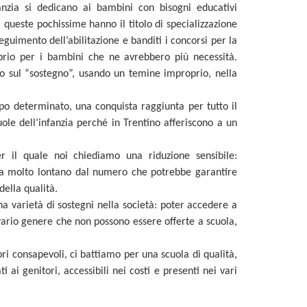
anzia si dedicano ai bambini con bisogni educativi
a queste pochissime hanno il titolo di specializzazione
seguimento dell’abilitazione e banditi i concorsi per la
roprio per i bambini che ne avrebbero più necessità.
o sul “sostegno”, usando un temine improprio, nella
empo determinato, una conquista raggiunta per tutto il
ole dell’infanzia perché in Trentino afferiscono a un
 il quale noi chiediamo una riduzione sensibile:
ra molto lontano dal numero che potrebbe garantire
della qualità.
na varietà di sostegni nella società: poter accedere a
i vario genere che non possono essere offerte a scuola,
i consapevoli, ci battiamo per una scuola di qualità,
ti ai genitori, accessibili nei costi e presenti nei vari