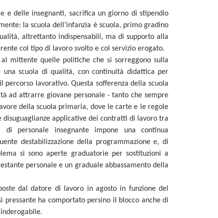
e e delle insegnanti, sacrifica un giorno di stipendio
mente: la scuola dell’infanzia è scuola, primo gradino
alità, altrettanto indispensabili, ma di supporto alla
rente col tipo di lavoro svolto e col servizio erogato.
e al mittente quelle politiche che si sorreggono sulla
e una scuola di qualità, con continuità didattica per
il percorso lavorativo. Questa sofferenza della scuola
coltà ad attrarre giovane personale - tanto che sempre
avore della scuola primaria, dove le carte e le regole
e disuguaglianze applicative dei contratti di lavoro tra
a di personale insegnante impone una continua
guente destabilizzazione della programmazione e, di
lema si sono aperte graduatorie per sostituzioni a
 restante personale e un graduale abbassamento della
poste dal datore di lavoro in agosto in funzione del
osì pressante ha comportato persino il blocco anche di
 inderogabile.