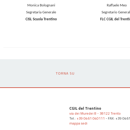
Monica Bolognani
Raffaele Meo
Segretaria Generale
Segretario Genera
CISL Scuola Trentino
FLC CGIL del Trent
TORNA SU
CGIL del Trentino
via dei Muredei 8 - 38122 Trento
Tel.:
+39 0461 040111
- FAX: +39 046
mappa sedi