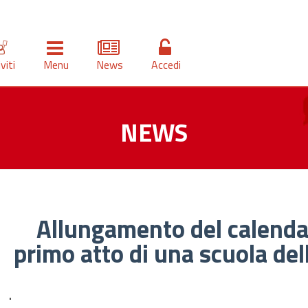
iviti
Menu
News
Accedi
NEWS
Allungamento del calendar
primo atto di una scuola del
.