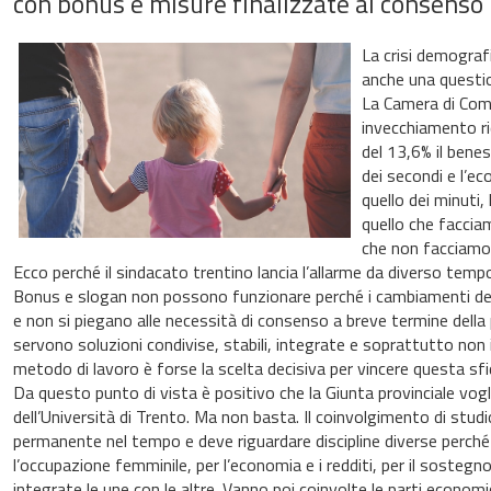
con bonus e misure finalizzate al consens
La crisi demograf
anche una questi
La Camera di Comm
invecchiamento r
del 13,6% il benes
dei secondi e l’e
quello dei minuti,
quello che faccia
che non facciamo 
Ecco perché il sindacato trentino lancia l’allarme da diverso tempo
Bonus e slogan non possono funzionare perché i cambiamenti de
e non si piegano alle necessità di consenso a breve termine della p
servono soluzioni condivise, stabili, integrate e soprattutto no
metodo di lavoro è forse la scelta decisiva per vincere questa sfi
Da questo punto di vista è positivo che la Giunta provinciale vogl
dell’Università di Trento. Ma non basta. Il coinvolgimento di stud
permanente nel tempo e deve riguardare discipline diverse perché le
l’occupazione femminile, per l’economia e i redditi, per il sostegno 
integrate le une con le altre. Vanno poi coinvolte le parti economich