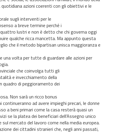
 quotidiana azioni coerenti con gli obiettivi e le
rale sugli interventi per le
nsenso a breve termine perché i
o quattro lustri e non è detto che chi governa oggi
ribuire qualche ricca mancetta. Ma appunto questa
eglio che il metodo bipartisan unisca maggioranza e
e una volta per tutte di guardare alle azioni per
ogia.
inciale che coinvolga tutti gli
atalità e invecchiamento della
 un quadro di peggioramento dei
losa. Non sarà un ricco bonus
ani continueranno ad avere impieghi precari, le donne
cesso a beni primari come la casa resterà quasi un
zi se la platea dei beneficiari dell'Assegno unico
e sul mercato del lavoro come nella media europea.
ione dei cittadini stranieri che, negli anni passati,