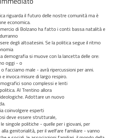
o immediato
ica riguarda il futuro delle nostre comunità ma è
one economica.
ercio di Bolzano ha fatto i conti: bassa natalità e
idurranno
sere degli altoatesini. Se la politica segue il ritmo
conomia
 la demografia si muove con la lancetta delle ore:
mo oggi - o
o facciamo male - avrà ripercussioni per anni.
 e invoca misure di largo respiro.
mografici sono complessi e lenti
olitica. Al Trentino allora
n ideologiche. Adottare un nuovo
da.
ia coinvolgere esperti
iosi deve essere strutturale,
 singole politiche - quelle per i giovani, per
alla genitorialità, per il welfare familiare - vanno
e e sociali, le associazioni familiari, il mondo della