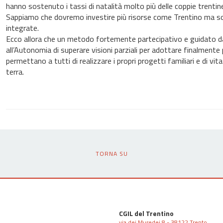
hanno sostenuto i tassi di natalità molto più delle coppie trentine
Sappiamo che dovremo investire più risorse come Trentino ma so
integrate.
Ecco allora che un metodo fortemente partecipativo e guidato da 
all’Autonomia di superare visioni parziali per adottare finalmente
permettano a tutti di realizzare i propri progetti familiari e di v
terra.
TORNA SU
CGIL del Trentino
via dei Muredei 8 - 38122 Trento