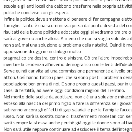
scuola e gli enti locali che debbono trasferire nella propria attività
politiche condivise con gli esperti.
Infine la politica deve smetterla di pensare di far campagna eletto
famiglie. Tanto è una scommessa persa dal punto di vista del co
risultati delle buone politiche adottate oggi si vedranno tra tre 
sarà al governo anche allora. A meno che non si voglia solo dist
non sarà mai una soluzione al problema della natalità. Quindi è m
opposizione di oggi in un dialogo molto
pragmatico tra destra, centro e sinistra. Ciò tra l’altro impedirebb
invertire la tendenza all’inverno demografico con le lenti dell’ideol
Serve quindi dar vita ad una commissione permanente a livello prov
attori. Così hanno fatto i paesi che si sono posti il problema den
popolazione ben prima di noi. E sono proprio questi paesi, pur in
tassi di fertilità, ad avere oggi condizioni migliori del Trentino.
Nel merito delle scelte da adottare, non c’è una soluzione miraco
esteso alla nascita del primo figlio a fare la differenza se i giov
subiranno ancora gli effetti di gap salariali e per le famiglie l’ac
lusso. Non sarà la sostituzione di trasferimenti monetari con servi
sarà sempre la stessa anche perché già oggi le donne sono attiv
Non sarà utile neppure continuare ad escludere il tema dell’integraz