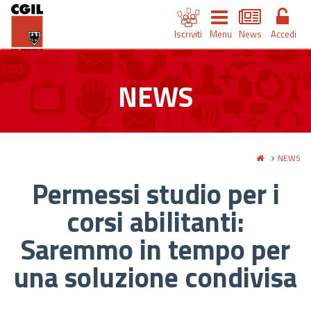
Iscriviti
Menu
News
Accedi
NEWS
NEWS
Permessi studio per i
corsi abilitanti:
Saremmo in tempo per
una soluzione condivisa