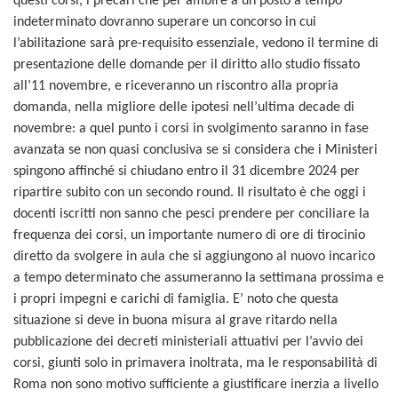
questi corsi, i precari che per ambire a un posto a tempo
indeterminato dovranno superare un concorso in cui
l’abilitazione sarà pre-requisito essenziale, vedono il termine di
presentazione delle domande per il diritto allo studio fissato
all’11 novembre, e riceveranno un riscontro alla propria
domanda, nella migliore delle ipotesi nell’ultima decade di
novembre: a quel punto i corsi in svolgimento saranno in fase
avanzata se non quasi conclusiva se si considera che i Ministeri
spingono affinché si chiudano entro il 31 dicembre 2024 per
ripartire subito con un secondo round. Il risultato è che oggi i
docenti iscritti non sanno che pesci prendere per conciliare la
frequenza dei corsi, un importante numero di ore di tirocinio
diretto da svolgere in aula che si aggiungono al nuovo incarico
a tempo determinato che assumeranno la settimana prossima e
i propri impegni e carichi di famiglia. E’ noto che questa
situazione si deve in buona misura al grave ritardo nella
pubblicazione dei decreti ministeriali attuativi per l’avvio dei
corsi, giunti solo in primavera inoltrata, ma le responsabilità di
Roma non sono motivo sufficiente a giustificare inerzia a livello