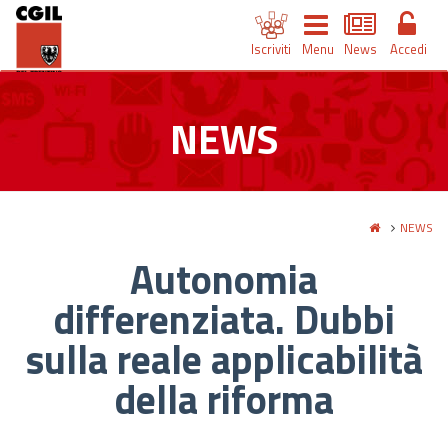
Iscriviti
Menu
News
Accedi
NEWS
NEWS
Autonomia
differenziata. Dubbi
sulla reale applicabilità
della riforma