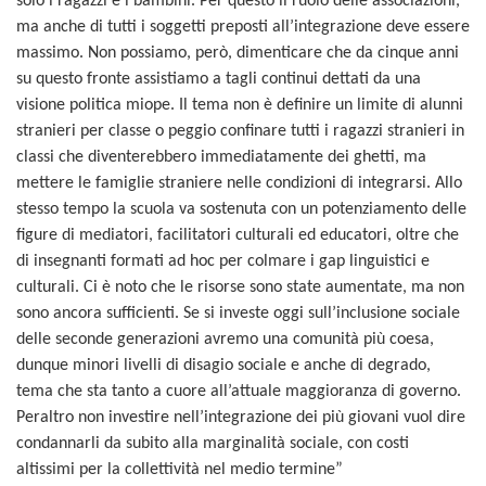
solo i ragazzi e i bambini. Per questo il ruolo delle associazioni,
ma anche di tutti i soggetti preposti all’integrazione deve essere
massimo. Non possiamo, però, dimenticare che da cinque anni
su questo fronte assistiamo a tagli continui dettati da una
visione politica miope. Il tema non è definire un limite di alunni
stranieri per classe o peggio confinare tutti i ragazzi stranieri in
classi che diventerebbero immediatamente dei ghetti, ma
mettere le famiglie straniere nelle condizioni di integrarsi. Allo
stesso tempo la scuola va sostenuta con un potenziamento delle
figure di mediatori, facilitatori culturali ed educatori, oltre che
di insegnanti formati ad hoc per colmare i gap linguistici e
culturali. Ci è noto che le risorse sono state aumentate, ma non
sono ancora sufficienti. Se si investe oggi sull’inclusione sociale
delle seconde generazioni avremo una comunità più coesa,
dunque minori livelli di disagio sociale e anche di degrado,
tema che sta tanto a cuore all’attuale maggioranza di governo.
Peraltro non investire nell’integrazione dei più giovani vuol dire
condannarli da subito alla marginalità sociale, con costi
altissimi per la collettività nel medio termine”