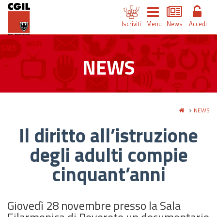
Iscriviti
Menu
News
Accedi
NEWS
NEWS
Il diritto all’istruzione
degli adulti compie
cinquant’anni
Giovedì 28 novembre presso la Sala
Filarmonica di Rovereto un documentario