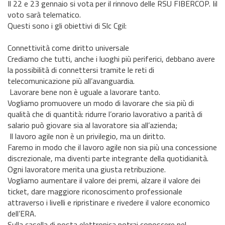
Il 22 e 23 gennaio si vota per il rinnovo delle RSU FIBERCOP. Iil
voto sarà telematico.
Questi sono i gli obiettivi di Slc Cgil:
Connettività come diritto universale
Crediamo che tutti, anche i luoghi più periferici, debbano avere
la possibilità di connettersi tramite le reti di
telecomunicazione più all’avanguardia.
Lavorare bene non è uguale a lavorare tanto.
Vogliamo promuovere un modo di lavorare che sia più di
qualità che di quantità: ridurre l’orario lavorativo a parità di
salario può giovare sia al lavoratore sia all’azienda;
Il lavoro agile non è un privilegio, ma un diritto.
Faremo in modo che il lavoro agile non sia più una concessione
discrezionale, ma diventi parte integrante della quotidianità.
Ogni lavoratore merita una giusta retribuzione.
Vogliamo aumentare il valore dei premi, alzare il valore dei
ticket, dare maggiore riconoscimento professionale
attraverso i livelli e ripristinare e rivedere il valore economico
dell’ERA.
Sulla casella di posta elettronica potrai conoscere nel