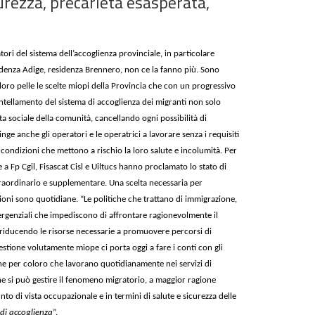
urezza, precarietà esasperata,
ratori del sistema dell’accoglienza provinciale,
in particolare
idenza Adige, residenza Brennero, non ce la fanno più. Sono
 loro pelle le scelte miopi della Provincia che con un progressivo
tellamento del sistema di accoglienza dei migranti non solo
ta sociale della comunità, cancellando ogni possibilità di
inge anche gli operatori e
le operatrici
a lavorare senza i requisiti
 condizioni che mettono a rischio la loro salute e incolumità. Per
a Fp Cgil, Fisascat Cisl e Uiltucs hanno proclamato lo stato di
 straordinario e supplementare. Una scelta necessaria per
ioni sono quotidiane. “Le politiche che trattano di immigrazione,
mergenziali che impediscono di affrontare ragionevolmente il
e riducendo le risorse necessarie a promuovere percorsi di
gestione volutamente miope ci porta oggi a fare i conti con gli
che per coloro che lavorano quotidianamente nei servizi di
e si può gestire il fenomeno migratorio, a maggior ragione
to di vista occupazionale e in termini di salute e sicurezza delle
di accoglienza
”.