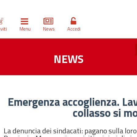
iviti
Menu
News
Accedi
NEWS
Emergenza accoglienza. Lavo
collasso si mo
La denuncia dei sindacati: pagano sulla loro 