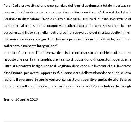
Perché alla grave situazione emergenziale dell’oggi si aggiunge la totale incertezza su
cooperativa Kaleidoscopio, sono in scadenza. Per la residenza Adige è stata data dis
Fersina è in dismissione. “Non è chiaro quale sarà il futuro di queste lavoratrici e d
territorio. Ad oggi, stando a quanto viene dichiarato anche a mezzo stampa, la Pro
accoglienza diffuso che nella nostra provincia aveva dato dei risultati positivi in t
che non considera i bisogni di chi lascia la propria terra in cerca di asilo, protezio
sofferenza e mancata integrazione”.
In tutto ciò permane l’indifferenza delle istituzioni rispetto alle richieste di incont
risposte che non fa che amplificare il senso di abbandono
d
i operatori, operatrici 
Oltre alla protesta le sigle sindacali vogliono dare voce alle lavoratrici e ai lavo
cittadinanza, per avere l’opportunità di conoscere dalle testimonianze di chi ci lav
ragione il
prossimo 16 aprile verrà organizzato un aperitivo sindacale
alle 18 pre
basata solo sulla contrapposizione per raccontare la realtà”, concludono le tre sigl
e
Trento, 10 aprile 2025