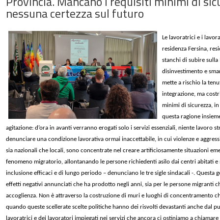
Provincia. Mancano i requisiti minimi di sic
nessuna certezza sul futuro
Le lavoratrici e i lavo
residenza Fersina, res
stanchi di subire sulla
disinvestimento e sman
mette a rischio la tenu
integrazione, ma costr
minimi di sicurezza, in
questa ragione insieme 
agitazione: d’ora in avanti verranno erogati solo i servizi essenziali, niente lavoro
denunciare una condizione lavorativa ormai inaccettabile, in cui violenze e aggress
sia nazionali che locali, sono concentrate nel creare artificiosamente situazioni e
fenomeno migratorio, allontanando le persone richiedenti asilo dai centri abitati 
inclusione efficaci e di lungo periodo – denunciano le tre sigle sindacali -. Questa 
effetti negativi annunciati che ha prodotto negli anni, sia per le persone migranti 
accoglienza. Non è attraverso la costruzione di muri e luoghi di concentramento ch
quando queste scellerate scelte politiche hanno dei risvolti devastanti anche dal pun
lavoratrici e dei lavoratori impiegati nei servizi che ancora ci ostiniamo a chiamare