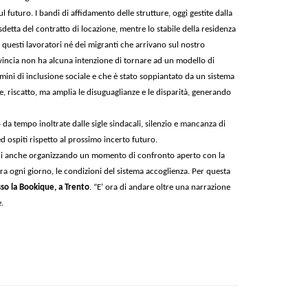
l futuro. I bandi di affidamento delle strutture, oggi gestite dalla
detta del contratto di locazione, mentre lo stabile della residenza
i questi lavoratori né dei migranti che arrivano sul nostro
vincia non ha alcuna intenzione di tornare ad un modello di
ermini di inclusione sociale e che è stato soppiantato da un sistema
ne, riscatto, ma amplia le disuguaglianze e le disparità, generando
ro da tempo inoltrate dalle sigle sindacali, silenzio e mancanza di
ed ospiti rispetto al prossimo incerto futuro.
ratori anche organizzando un momento di confronto aperto con la
ora ogni giorno, le condizioni del sistema accoglienza. Per questa
sso la Bookique, a Trento
. “E’ ora di andare oltre una narrazione
.