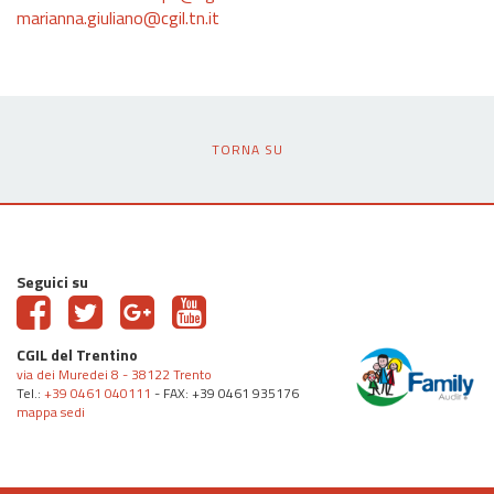
marianna.giuliano@cgil.tn.it
TORNA SU
Seguici su
CGIL del Trentino
via dei Muredei 8 - 38122 Trento
Tel.:
+39 0461 040111
- FAX: +39 0461 935176
mappa sedi