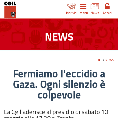
Iscriviti
Menu
News
Accedi
NEWS
NEWS
Fermiamo l'eccidio a
Gaza. Ogni silenzio è
colpevole
La Cgil aderisce al presidio di sabato 10
maggio alle 17.30 a Trento